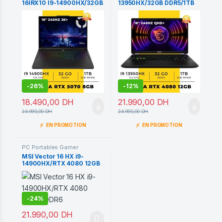
16IRX10 I9-14900HX/32GB
13950HX/32GB DDR5/1TB
DDR5/1TB SSD/RTX 5070
SSD/RTX4080 12GB/16”
8GB 240 Hz
QHD+ 240HZ
-
26%
-
12%
18.490,00
DH
21.990,00
DH
24.990,00
DH
24.990,00
DH
⚡
⚡
EN PROMOTION
EN PROMOTION
PC Portables Gamer
MSI Vector 16 HX i9-
14900HX/RTX 4080 12GB
GDDR6
-
24%
21.990,00
DH