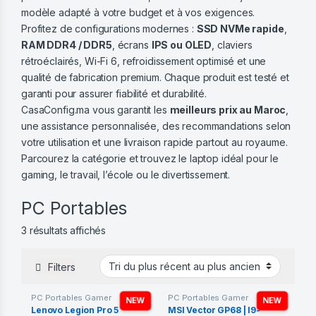
modèle adapté à votre budget et à vos exigences.
Profitez de configurations modernes :
SSD NVMe rapide
,
RAM DDR4 / DDR5
, écrans
IPS ou OLED
, claviers
rétroéclairés, Wi-Fi 6, refroidissement optimisé et une
qualité de fabrication premium. Chaque produit est testé et
garanti pour assurer fiabilité et durabilité.
CasaConfig.ma vous garantit les
meilleurs prix au Maroc
,
une assistance personnalisée, des recommandations selon
votre utilisation et une livraison rapide partout au royaume.
Parcourez la catégorie et trouvez le laptop idéal pour le
gaming, le travail, l’école ou le divertissement.
PC Portables
Trié du plus récent au plus ancien
3 résultats affichés
Filters
PC Portables Gamer
PC Portables Gamer
NEW
NEW
Lenovo Legion Pro 5
MSI Vector GP68 | I9-