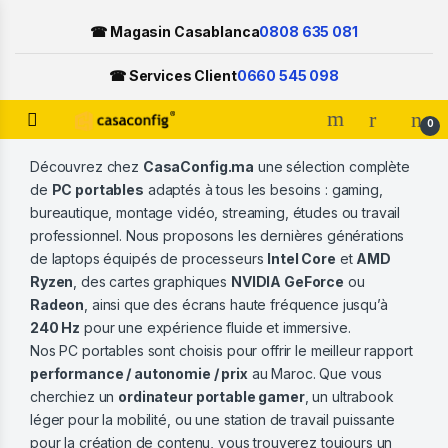
☎ Magasin Casablanca
0808 635 081
☎ Services Client
0660 545 098
Open
0
Skip to navigation
Skip to content
Découvrez chez
CasaConfig.ma
une sélection complète
de
PC portables
adaptés à tous les besoins : gaming,
bureautique, montage vidéo, streaming, études ou travail
professionnel. Nous proposons les dernières générations
de laptops équipés de processeurs
Intel Core
et
AMD
Ryzen
, des cartes graphiques
NVIDIA GeForce
ou
Radeon
, ainsi que des écrans haute fréquence jusqu’à
240 Hz
pour une expérience fluide et immersive.
Nos PC portables sont choisis pour offrir le meilleur rapport
performance / autonomie / prix
au Maroc. Que vous
cherchiez un
ordinateur portable gamer
, un ultrabook
léger pour la mobilité, ou une station de travail puissante
pour la création de contenu, vous trouverez toujours un