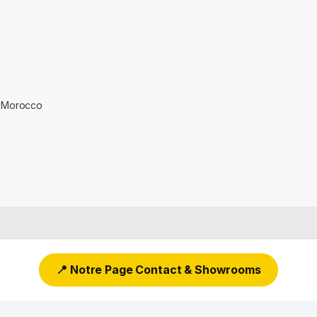
 Morocco
📍 Notre Page Contact & Showrooms