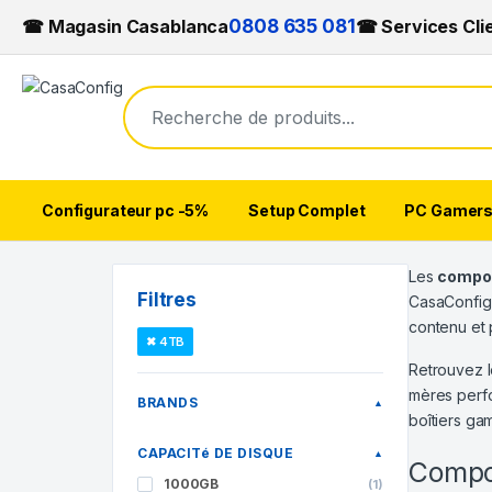
☎ Magasin Casablanca
0808 635 081
☎ Services Cli
Configurateur pc -5%
Setup Complet
PC Gamer
Skip to navigation
Skip to content
Les
compo
Filtres
CasaConfig
contenu et 
✖ 4TB
Retrouvez l
mères perfo
BRANDS
▲
boîtiers ga
CAPACITé DE DISQUE
▲
Compo
1000GB
(1)