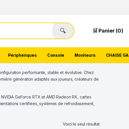
🔍
🛒 Panier (0)
Périphériques
Console
Moniteurs
CHAISE G
nfiguration performante, stable et évolutive. Chez
nière génération adaptés aux joueurs, créateurs de
es NVIDIA GeForce RTX et AMD Radeon RX, cartes
ntations certifiées, systèmes de refroidissement,
Voici le seul résultat