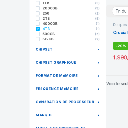
1TB
(5)
2000GB
(3)
256
(2)
2TB
(5)
4000GB
(1)
Disques 
4TB
(1)
Crucia
500GB
(7)
512GB
(2)
-
20%
CHIPSET
▲
1.990
CHIPSET GRAPHIQUE
▲
FORMAT DE MéMOIRE
▲
Voici le seul
FRéQUENCE MéMOIRE
▲
GéNéRATION DE PROCESSEUR
▲
MARQUE
▲