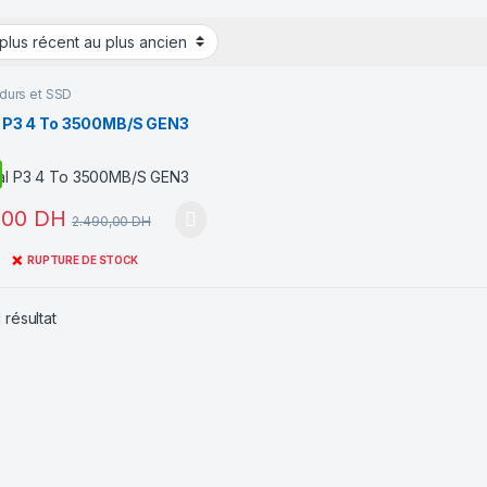
durs et SSD
l P3 4 To 3500MB/S GEN3
,00
DH
2.490,00
DH
❌
RUPTURE DE STOCK
 résultat