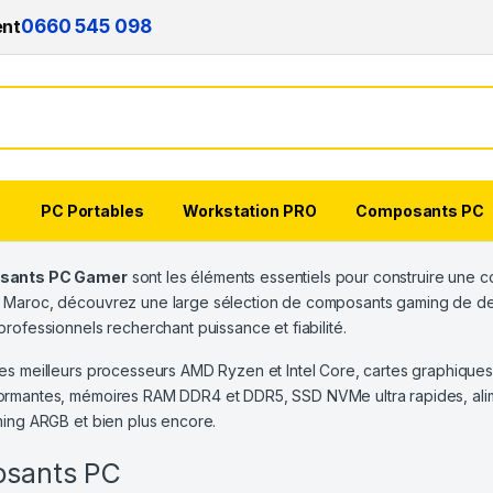
ent
0660 545 098
s
PC Portables
Workstation PRO
Composants PC
sants PC Gamer
sont les éléments essentiels pour construire une co
 Maroc, découvrez une large sélection de composants gaming de der
professionnels recherchant puissance et fiabilité.
es meilleurs processeurs AMD Ryzen et Intel Core, cartes graphiqu
rmantes, mémoires RAM DDR4 et DDR5, SSD NVMe ultra rapides, alime
ming ARGB et bien plus encore.
sants PC