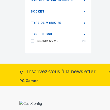
MODèLE DE PROCESSEUR
▲
SOCKET
▲
TYPE DE MéMOIRE
▲
TYPE DE SSD
▲
SSD M2 NVME
(1)
Inscrivez-vous à la newsletter
PC Gamer