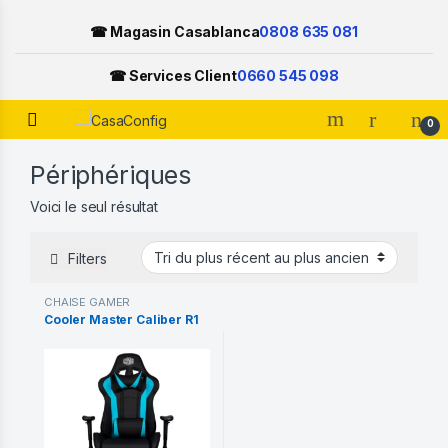
☎ Magasin Casablanca
0808 635 081
☎ Services Client
0660 545 098
Open
0
Skip to navigation
Skip to content
Périphériques
Voici le seul résultat
Filters
CHAISE GAMER
Cooler Master Caliber R1