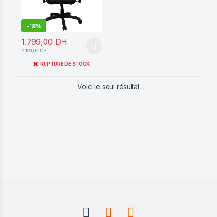
-
18%
1.799,00
DH
Ce produit a plusieurs variations. Les options peuvent être cho
2.190,00
DH
❌
RUPTURE DE STOCK
Voici le seul résultat