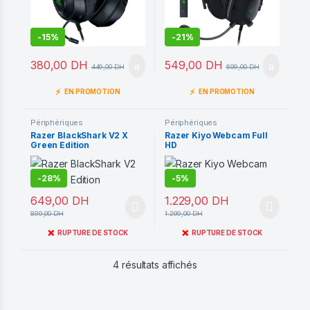
-
15%
-
21%
380,00
DH
549,00
DH
449,00
DH
699,00
DH
⚡
⚡
EN PROMOTION
EN PROMOTION
Périphériques
Périphériques
Razer BlackShark V2 X
Razer Kiyo Webcam Full
Green Edition
HD
-
28%
-
5%
649,00
DH
1.229,00
DH
899,00
DH
1.299,00
DH
❌
❌
RUPTURE DE STOCK
RUPTURE DE STOCK
Trié du plus récent au pl
4 résultats affichés