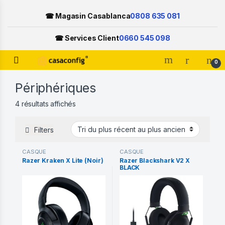
☎ Magasin Casablanca
0808 635 081
☎ Services Client
0660 545 098
Open
0
Skip to navigation
Skip to content
Périphériques
Trié du plus récent au plus ancien
4 résultats affichés
Filters
CASQUE
CASQUE
Razer Kraken X Lite (Noir)
Razer Blackshark V2 X
BLACK