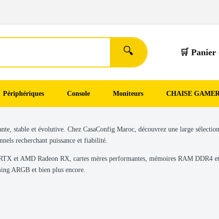
🔍
🛒 Panier 
Périphériques
Console
Moniteurs
CHAISE GAME
ante, stable et évolutive. Chez CasaConfig Maroc, découvrez une large sélectio
els recherchant puissance et fiabilité.
rce RTX et AMD Radeon RX, cartes mères performantes, mémoires RAM DDR4 e
ming ARGB et bien plus encore.