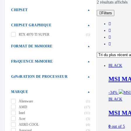
Tr
2 résultats affichés
d
CHIPSET
▲
Filters
pl
ré
CHIPSET GRAPHIQUE
▲
au
RTX 4070 TI SUPER
(1)
pl
an
FORMAT DE MéMOIRE
▲
FRéQUENCE MéMOIRE
▲
BLACK
GéNéRATION DE PROCESSEUR
▲
MSI M
MARQUE
▲
-
34%
BLACK
Alienware
(1)
AMD
(17)
MSI M
Intel
(11)
Acer
(3)
AERO COOL
(4)
0
out of 5
Aerocool
(3)