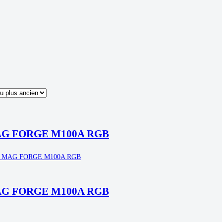
ié
u
us
cent
us
cien
AG FORGE M100A RGB
AG FORGE M100A RGB