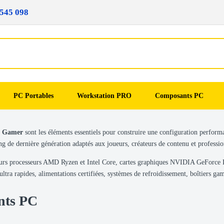
545 098
PC Portables
Workstation PRO
Composants PC
C Gamer
sont les éléments essentiels pour construire une configuration perform
 de dernière génération adaptés aux joueurs, créateurs de contenu et professionn
leurs processeurs AMD Ryzen et Intel Core, cartes graphiques NVIDIA GeFo
a rapides, alimentations certifiées, systèmes de refroidissement, boîtiers ga
nts PC