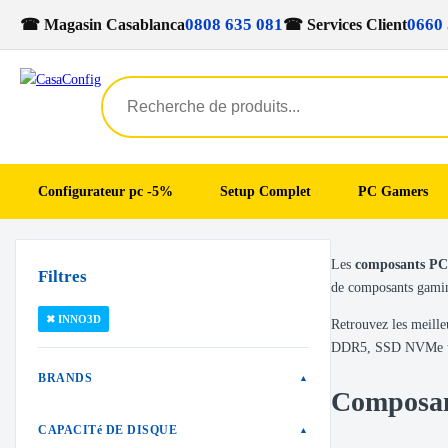
0808 635 081
0660 
☎ Magasin Casablanca
☎ Services Client
Configurateur pc -5%
Setup Complet
PC Gamers
Skip
Skip
Les
composants P
to
to
Filtres
de composants gaming
navigation
content
✖ INNO3D
Retrouvez les meil
DDR5, SSD NVMe ultr
BRANDS
▲
Composa
CAPACITé DE DISQUE
▲