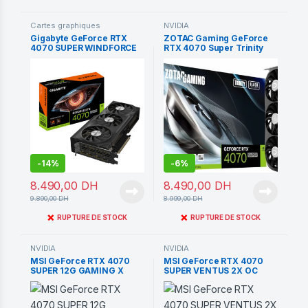
Cartes graphiques
NVIDIA
Gigabyte GeForce RTX
ZOTAC Gaming GeForce
4070 SUPER WINDFORCE
RTX 4070 Super Trinity
OC 12G
Black Edion DLSS 3 12GB
GDDR6X
-
14%
-
6%
8.490,00
DH
8.490,00
DH
9.890,00
DH
8.999,00
DH
❌
❌
RUPTURE DE STOCK
RUPTURE DE STOCK
NVIDIA
NVIDIA
MSI GeForce RTX 4070
MSI GeForce RTX 4070
SUPER 12G GAMING X
SUPER VENTUS 2X OC
SLIM
12GB