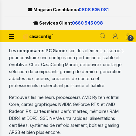
☎ Magasin Casablanca
0808 635 081
☎ Services Client
0660 545 098
Open
0
Skip to navigation
Skip to content
Les
composants PC Gamer
sont les éléments essentiels
pour construire une configuration performante, stable et
évolutive. Chez CasaConfig Maroc, découvrez une large
sélection de composants gaming de dernière génération
adaptés aux joueurs, créateurs de contenu et
professionnels recherchant puissance et fiabilité.
Retrouvez les meilleurs processeurs AMD Ryzen et Intel
Core, cartes graphiques NVIDIA GeForce RTX et AMD
Radeon RX, cartes mères performantes, mémoires RAM
DDR4 et DDR5, SSD NVMe ultra rapides, alimentations
certifiées, systèmes de refroidissement, boîtiers gaming
ARGB et bien plus encore.