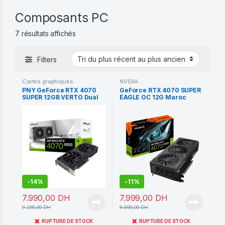
Composants PC
Trié du plus récent au plus ancien
7 résultats affichés
Filters
Cartes graphiques
NVIDIA
PNY GeForce RTX 4070
GeForce RTX 4070 SUPER
SUPER 12GB VERTO Dual
EAGLE OC 12G Maroc
Fan OC
-
14%
-
11%
7.990,00
DH
7.999,00
DH
9.299,00
DH
8.999,00
DH
❌
❌
RUPTURE DE STOCK
RUPTURE DE STOCK