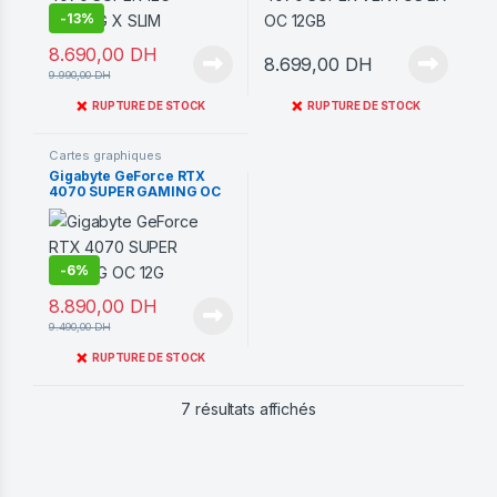
-
13%
8.690,00
DH
8.699,00
DH
9.990,00
DH
❌
❌
RUPTURE DE STOCK
RUPTURE DE STOCK
Cartes graphiques
Gigabyte GeForce RTX
4070 SUPER GAMING OC
12G
-
6%
8.890,00
DH
9.490,00
DH
❌
RUPTURE DE STOCK
Trié du plus récent au pl
7 résultats affichés