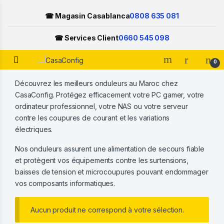
☎ Magasin Casablanca
0808 635 081
☎ Services Client
0660 545 098
Open
0
Skip to navigation
Skip to content
Découvrez les meilleurs onduleurs au Maroc chez
CasaConfig. Protégez efficacement votre PC gamer, votre
ordinateur professionnel, votre NAS ou votre serveur
contre les coupures de courant et les variations
électriques.
Nos onduleurs assurent une alimentation de secours fiable
et protègent vos équipements contre les surtensions,
baisses de tension et microcoupures pouvant endommager
vos composants informatiques.
Aucun produit ne correspond à votre sélection.