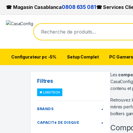
☎ Magasin Casablanca
0808 635 081
☎ Services Cli
Configurateur pc -5%
Setup Complet
PC Gamer
Skip to navigation
Skip to content
Les
compo
Filtres
CasaConfig
contenu et 
✖ LOGITECH
Retrouvez l
mères perfo
BRANDS
▲
boîtiers ga
CAPACITé DE DISQUE
▲
Compo