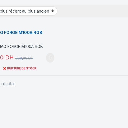
AG FORGE M100A RGB
00
DH
600,00
DH
❌
RUPTURE DE STOCK
 résultat