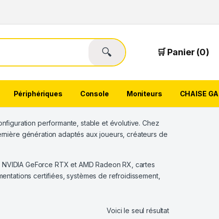
🔍
🛒 Panier (0)
Périphériques
Console
Moniteurs
CHAISE G
nfiguration performante, stable et évolutive. Chez
nière génération adaptés aux joueurs, créateurs de
es NVIDIA GeForce RTX et AMD Radeon RX, cartes
ntations certifiées, systèmes de refroidissement,
Voici le seul résultat