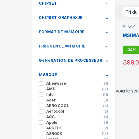
CHIPSET
▲
CHIPSET GRAPHIQUE
▲
BLACK
FORMAT DE MéMOIRE
▲
MSI M
FRéQUENCE MéMOIRE
▲
-
34%
GéNéRATION DE PROCESSEUR
▲
399,
MARQUE
▲
Alienware
(1)
AMD
(17)
Voici le seul
Intel
(11)
Acer
(3)
AERO COOL
(4)
Aerocool
(3)
AOC
(1)
Apple
(1)
ARKTEK
(2)
ASROCK
(17)