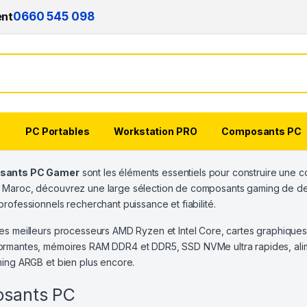
ent
0660 545 098
s
PC Portables
Workstation PRO
Composants PC
sants PC Gamer
sont les éléments essentiels pour construire une co
 Maroc, découvrez une large sélection de composants gaming de der
professionnels recherchant puissance et fiabilité.
es meilleurs processeurs AMD Ryzen et Intel Core, cartes graphiqu
rmantes, mémoires RAM DDR4 et DDR5, SSD NVMe ultra rapides, alime
ming ARGB et bien plus encore.
sants PC