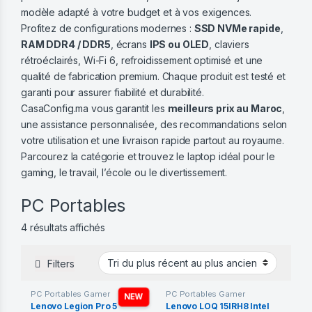
modèle adapté à votre budget et à vos exigences.
Profitez de configurations modernes :
SSD NVMe rapide
,
RAM DDR4 / DDR5
, écrans
IPS ou OLED
, claviers
rétroéclairés, Wi-Fi 6, refroidissement optimisé et une
qualité de fabrication premium. Chaque produit est testé et
garanti pour assurer fiabilité et durabilité.
CasaConfig.ma vous garantit les
meilleurs prix au Maroc
,
une assistance personnalisée, des recommandations selon
votre utilisation et une livraison rapide partout au royaume.
Parcourez la catégorie et trouvez le laptop idéal pour le
gaming, le travail, l’école ou le divertissement.
PC Portables
Trié du plus récent au plus ancien
4 résultats affichés
Filters
PC Portables Gamer
PC Portables Gamer
NEW
Lenovo Legion Pro 5
Lenovo LOQ 15IRH8 Intel