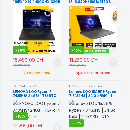
16IRX10 I9-14900HX/32GB
i7-13620H/16GB/512GB
DDR5/1TB SSD/RTX 5070
SSD/RTX4060
8GB 240 Hz
-
26%
-
19%
18.490,00
DH
11.290,00
DH
24.990,00
DH
13.999,00
DH
⚡
❌
EN PROMOTION
RUPTURE DE STOCK
PC Portables Gamer
PC Portables Gamer
LENOVO LOQ Ryzen 7
Lenovo LOQ 15ARP9 Ryzen
7435HS/ 24GB/ 1TB/ RTX
7 7435HS | 24 Go RAM | 1
4060 144Hz
To SSD | RTX 4070
-
18%
-
13%
12.299,00
DH