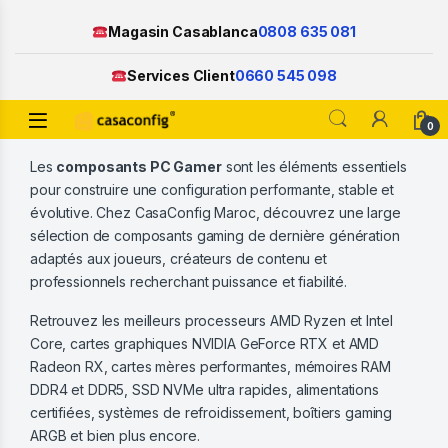
Magasin Casablanca
0808 635 081
Services Client
0660 545 098
Open
0
Skip to navigation
Skip to content
Les
composants PC Gamer
sont les éléments essentiels
pour construire une configuration performante, stable et
évolutive. Chez CasaConfig Maroc, découvrez une large
sélection de composants gaming de dernière génération
adaptés aux joueurs, créateurs de contenu et
professionnels recherchant puissance et fiabilité.
Retrouvez les meilleurs processeurs AMD Ryzen et Intel
Core, cartes graphiques NVIDIA GeForce RTX et AMD
Radeon RX, cartes mères performantes, mémoires RAM
DDR4 et DDR5, SSD NVMe ultra rapides, alimentations
certifiées, systèmes de refroidissement, boîtiers gaming
ARGB et bien plus encore.