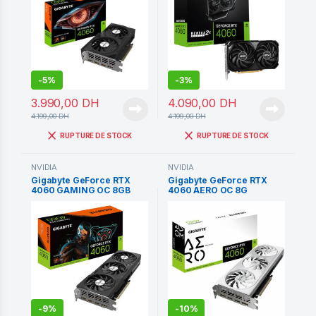
-
5%
-
3%
3.990,00
DH
4.090,00
DH
4.199,00
DH
4.199,00
DH
RUPTURE DE STOCK
RUPTURE DE STOCK
NVIDIA
NVIDIA
Gigabyte GeForce RTX
Gigabyte GeForce RTX
4060 GAMING OC 8GB
4060 AERO OC 8G
GDDR6
-
9%
-
10%