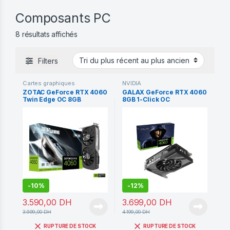
Composants PC
Trié du plus récent au plus ancien
8 résultats affichés
Filters
Cartes graphiques
NVIDIA
ZOTAC GeForce RTX 4060
GALAX GeForce RTX 4060
Twin Edge OC 8GB
8GB 1-Click OC
-
10%
-
12%
3.590,00
DH
3.699,00
DH
3.999,00
DH
4.199,00
DH
RUPTURE DE STOCK
RUPTURE DE STOCK