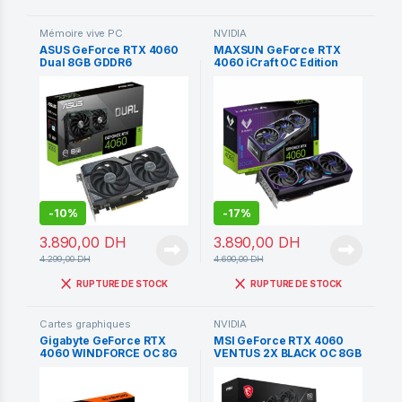
Mémoire vive PC
NVIDIA
ASUS GeForce RTX 4060
MAXSUN GeForce RTX
Dual 8GB GDDR6
4060 iCraft OC Edition
8GB GDDR6
-
10%
-
17%
3.890,00
DH
3.890,00
DH
4.299,00
DH
4.690,00
DH
RUPTURE DE STOCK
RUPTURE DE STOCK
Cartes graphiques
NVIDIA
Gigabyte GeForce RTX
MSI GeForce RTX 4060
4060 WINDFORCE OC 8G
VENTUS 2X BLACK OC 8GB
GDDR6