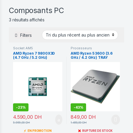
Composants PC
Trié du plus récent au plus ancien
3 résultats affichés
Filters
Socket AM5
Processeurs
AMD Ryzen 7 9800X3D
AMD Ryzen 5 3600 (3.6
(4.7 GHz / 5.2 GHz)
GHz / 4.2 GHz) TRAY
-
23%
-
43%
4.590,00
DH
849,00
DH
5.999,00
DH
1.490,00
DH
⚡
❌
EN PROMOTION
RUPTURE DE STOCK