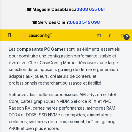
☎ Magasin Casablanca
0808 635 081
☎ Services Client
0660 545 098
Open
0
Skip to navigation
Skip to content
Les
composants PC Gamer
sont les éléments essentiels
pour construire une configuration performante, stable et
évolutive. Chez CasaConfig Maroc, découvrez une large
sélection de composants gaming de dernière génération
adaptés aux joueurs, créateurs de contenu et
professionnels recherchant puissance et fiabilité.
Retrouvez les meilleurs processeurs AMD Ryzen et Intel
Core, cartes graphiques NVIDIA GeForce RTX et AMD
Radeon RX, cartes mères performantes, mémoires RAM
DDR4 et DDR5, SSD NVMe ultra rapides, alimentations
certifiées, systèmes de refroidissement, boîtiers gaming
ARGB et bien plus encore.