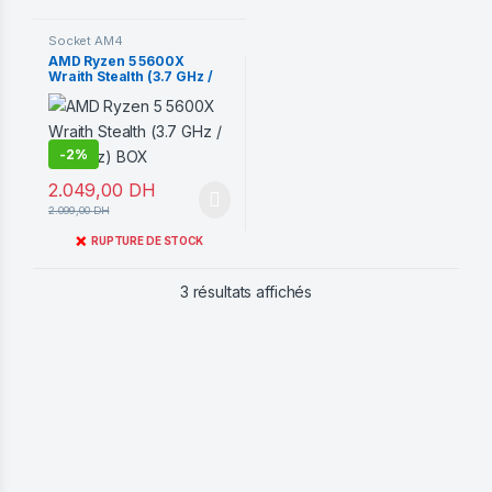
Socket AM4
AMD Ryzen 5 5600X
Wraith Stealth (3.7 GHz /
4.6 GHz) BOX
-
2%
2.049,00
DH
2.099,00
DH
❌
RUPTURE DE STOCK
Trié du plus récent au pl
3 résultats affichés