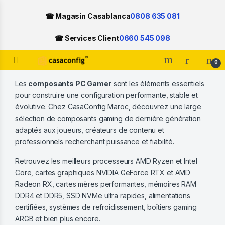
☎ Magasin Casablanca
0808 635 081
☎ Services Client
0660 545 098
Open
0
Skip to navigation
Skip to content
Les
composants PC Gamer
sont les éléments essentiels
pour construire une configuration performante, stable et
évolutive. Chez CasaConfig Maroc, découvrez une large
sélection de composants gaming de dernière génération
adaptés aux joueurs, créateurs de contenu et
professionnels recherchant puissance et fiabilité.
Retrouvez les meilleurs processeurs AMD Ryzen et Intel
Core, cartes graphiques NVIDIA GeForce RTX et AMD
Radeon RX, cartes mères performantes, mémoires RAM
DDR4 et DDR5, SSD NVMe ultra rapides, alimentations
certifiées, systèmes de refroidissement, boîtiers gaming
ARGB et bien plus encore.