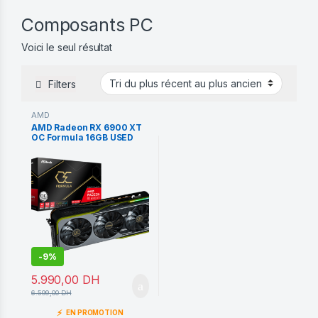
Composants PC
Voici le seul résultat
Filters
AMD
AMD Radeon RX 6900 XT
OC Formula 16GB USED
-
9%
5.990,00
DH
6.599,00
DH
⚡
EN PROMOTION