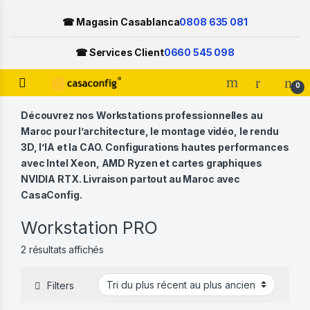
☎ Magasin Casablanca
0808 635 081
☎ Services Client
0660 545 098
Open
0
Skip to navigation
Skip to content
Découvrez nos Workstations professionnelles au
Maroc pour l’architecture, le montage vidéo, le rendu
3D, l’IA et la CAO. Configurations hautes performances
avec Intel Xeon, AMD Ryzen et cartes graphiques
NVIDIA RTX. Livraison partout au Maroc avec
CasaConfig.
Workstation PRO
Trié du plus récent au plus ancien
2 résultats affichés
Filters