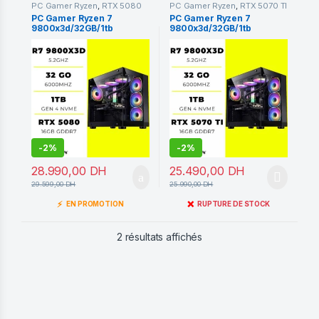
PC Gamer Ryzen
,
RTX 5080
PC Gamer Ryzen
,
RTX 5070 TI
16GB
16GB
PC Gamer Ryzen 7
PC Gamer Ryzen 7
9800x3d/32GB/1tb
9800x3d/32GB/1tb
ssd/RTX 5080 16GO
ssd/RTX 5070 TI 16GO
-
2%
-
2%
28.990,00
DH
25.490,00
DH
29.599,00
DH
25.990,00
DH
⚡
❌
EN PROMOTION
RUPTURE DE STOCK
Trié du plus récent au pl
2 résultats affichés