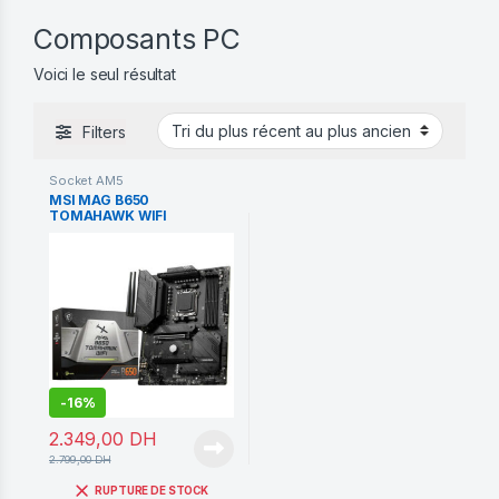
Composants PC
Voici le seul résultat
Filters
Socket AM5
MSI MAG B650
TOMAHAWK WIFI
-
16%
2.349,00
DH
2.799,00
DH
RUPTURE DE STOCK