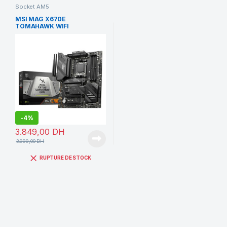
Socket AM5
MSI MAG X670E
TOMAHAWK WIFI
-
4%
3.849,00
DH
3.999,00
DH
RUPTURE DE STOCK