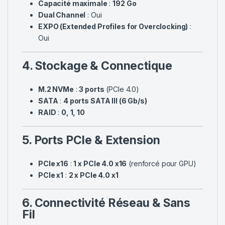
Capacité maximale
:
192 Go
Dual Channel
: Oui
EXPO (Extended Profiles for Overclocking)
:
Oui
4. Stockage & Connectique
M.2 NVMe
:
3 ports
(PCIe 4.0)
SATA
:
4 ports SATA III (6 Gb/s)
RAID
:
0, 1, 10
5. Ports PCIe & Extension
PCIe x16
:
1 x PCIe 4.0 x16
(renforcé pour GPU)
PCIe x1
:
2 x PCIe 4.0 x1
6. Connectivité Réseau & Sans
Fil