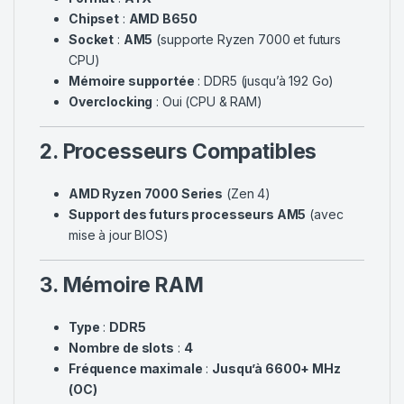
Chipset
:
AMD B650
Socket
:
AM5
(supporte Ryzen 7000 et futurs
CPU)
Mémoire supportée
: DDR5 (jusqu’à 192 Go)
Overclocking
: Oui (CPU & RAM)
2. Processeurs Compatibles
AMD Ryzen 7000 Series
(Zen 4)
Support des futurs processeurs AM5
(avec
mise à jour BIOS)
3. Mémoire RAM
Type
:
DDR5
Nombre de slots
:
4
Fréquence maximale
:
Jusqu’à 6600+ MHz
(OC)