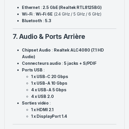
Ethernet
:
2.5 GbE (Realtek RTL8125BG)
Wi-Fi
:
Wi-Fi 6E
(2.4 GHz / 5 GHz / 6 GHz)
Bluetooth
:
5.3
7. Audio & Ports Arrière
Chipset Audio
:
Realtek ALC4080 (7.1 HD
Audio)
Connecteurs audio
:
5 jacks + S/PDIF
Ports USB
:
1 x USB-C 20 Gbps
1 x USB-A 10 Gbps
4 x USB-A 5 Gbps
4 x USB 2.0
Sorties vidéo
:
1 x HDMI 2.1
1 x DisplayPort 1.4