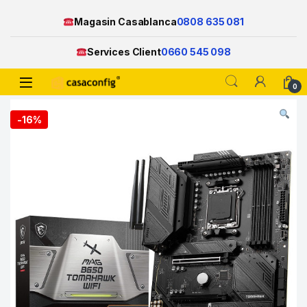
Magasin Casablanca
0808 635 081
Services Client
0660 545 098
Open
0
Skip to navigation
Skip to content
-
16%