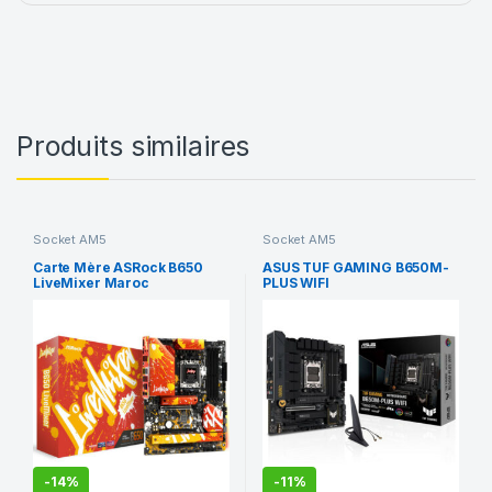
Produits similaires
Socket AM5
Socket AM5
Carte Mère ASRock B650
ASUS TUF GAMING B650M-
LiveMixer Maroc
PLUS WIFI
-
14%
-
11%