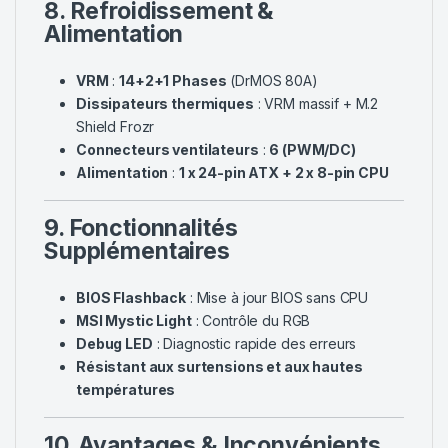
8. Refroidissement &
Alimentation
VRM
:
14+2+1 Phases
(DrMOS 80A)
Dissipateurs thermiques
: VRM massif + M.2
Shield Frozr
Connecteurs ventilateurs
:
6 (PWM/DC)
Alimentation
:
1 x 24-pin ATX + 2 x 8-pin CPU
9. Fonctionnalités
Supplémentaires
BIOS Flashback
: Mise à jour BIOS sans CPU
MSI Mystic Light
: Contrôle du RGB
Debug LED
: Diagnostic rapide des erreurs
Résistant aux surtensions et aux hautes
températures
10. Avantages & Inconvénients