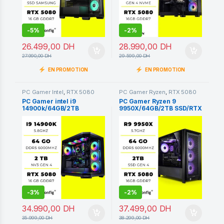
-
5%
-
2%
26.499,00
DH
28.990,00
DH
27.990,00
DH
29.599,00
DH
EN PROMOTION
EN PROMOTION
PC Gamer Intel
,
RTX 5080
PC Gamer Ryzen
,
RTX 5080
16GB
16GB
PC Gamer intel i9
PC Gamer Ryzen 9
14900k/64GB/2TB
9950X/64GB/2TB SSD/RTX
SSD/RTX 5080 16GO
5080 16GO
-
3%
-
2%
34.990,00
DH
37.499,00
DH
35.999,00
DH
38.299,00
DH