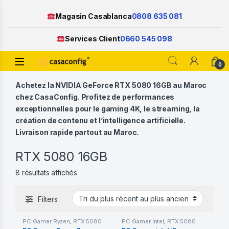
Magasin Casablanca
0808 635 081
Services Client
0660 545 098
Open
0
Skip to navigation
Skip to content
Achetez la NVIDIA GeForce RTX 5080 16GB au Maroc
chez CasaConfig. Profitez de performances
exceptionnelles pour le gaming 4K, le streaming, la
création de contenu et l’intelligence artificielle.
Livraison rapide partout au Maroc.
RTX 5080 16GB
Trié du plus récent au plus ancien
8 résultats affichés
Filters
PC Gamer Ryzen
,
RTX 5080
PC Gamer Intel
,
RTX 5080
16GB
16GB