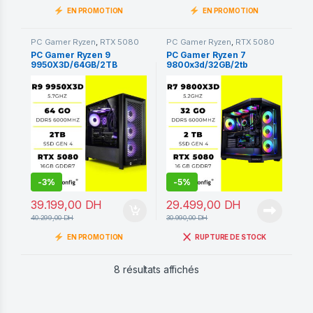
EN PROMOTION
EN PROMOTION
PC Gamer Ryzen
,
RTX 5080
PC Gamer Ryzen
,
RTX 5080
16GB
16GB
PC Gamer Ryzen 9
PC Gamer Ryzen 7
9950X3D/64GB/2TB
9800x3d/32GB/2tb
SSD/RTX 5080 16GO
ssd/RTX 5080 16GO
-
3%
-
5%
39.199,00
DH
29.499,00
DH
40.299,00
DH
30.990,00
DH
EN PROMOTION
RUPTURE DE STOCK
Trié du plus récent au pl
8 résultats affichés