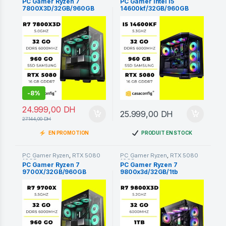
PC Gamer Ryzen 7
PC Gamer intel i5
7800X3D/32GB/960GB
14600kf/32GB/960GB
SSD/RTX 5080 16GO
SSD/RTX 5080 16GO
-
8%
24.999,00
DH
25.999,00
DH
27.144,00
DH
EN PROMOTION
PRODUIT EN STOCK
PC Gamer Ryzen
,
RTX 5080
PC Gamer Ryzen
,
RTX 5080
16GB
16GB
PC Gamer Ryzen 7
PC Gamer Ryzen 7
9700X/32GB/960GB
9800x3d/32GB/1tb
SSD/RTX 5080 16GO
ssd/RTX 5080 16GO