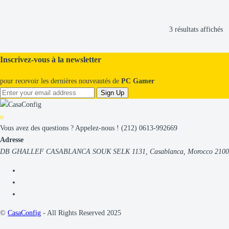
SG
(4)
Sony
(1)
Team Group
(7)
Tr
3 résultats affichés
VIEWSONIC
(1)
d
XFX
(6)
pl
XPG
(9)
Inscrivez-vous à la newsletter
XTRMLAB
(2)
ré
Asus
(50)
au
pour recevoir les dernières nouveautés de
PC Gamer
Gigabyte
(59)
pl
Sign Up
MSI
(88)
an
EVGA
(2)
Nvidia
(1)
Sapphire
(4)
Vous avez des questions ? Appelez-nous !
(212) 0613-992669
Zotac
(10)
Adresse
DB GHALLEF CASABLANCA SOUK SELK 1131, Casablanca, Morocco 2100
©
CasaConfig
- All Rights Reserved 2025