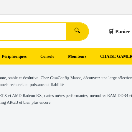
🔍
🛒 Panier 
Périphériques
Console
Moniteurs
CHAISE GAME
ante, stable et évolutive. Chez CasaConfig Maroc, découvrez une large sélectio
els recherchant puissance et fiabilité.
rce RTX et AMD Radeon RX, cartes mères performantes, mémoires RAM DDR4 e
ming ARGB et bien plus encore.