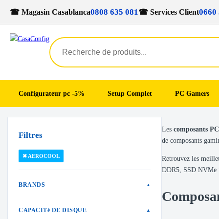
0808 635 081
0660 
☎ Magasin Casablanca
☎ Services Client
Configurateur pc -5%
Setup Complet
PC Gamers
Skip
Skip
Les
composants P
to
to
Filtres
de composants gaming
navigation
content
✖ AEROCOOL
Retrouvez les meil
DDR5, SSD NVMe ultr
BRANDS
▲
Composa
CAPACITé DE DISQUE
▲