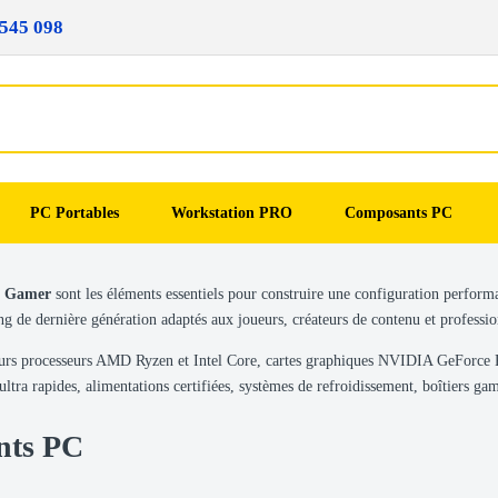
545 098
PC Portables
Workstation PRO
Composants PC
C Gamer
sont les éléments essentiels pour construire une configuration perform
 de dernière génération adaptés aux joueurs, créateurs de contenu et professionn
leurs processeurs AMD Ryzen et Intel Core, cartes graphiques NVIDIA GeFo
a rapides, alimentations certifiées, systèmes de refroidissement, boîtiers ga
nts PC