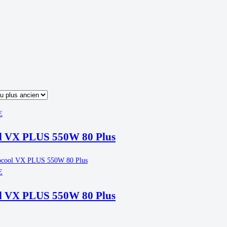
ié
u
us
cent
us
cien
E
l VX PLUS 550W 80 Plus
E
l VX PLUS 550W 80 Plus