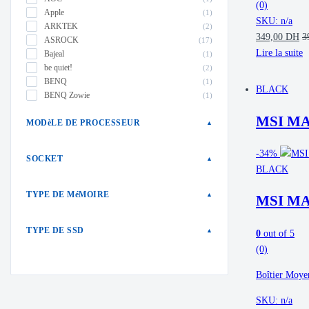
(0)
Apple
(1)
SKU: n/a
ARKTEK
(2)
349,00
DH
3
ASROCK
(17)
Lire la suite
Bajeal
(1)
be quiet!
(2)
BENQ
(1)
BLACK
BENQ Zowie
(1)
BIOSTAR
(2)
MSI M
MODèLE DE PROCESSEUR
CONNECT
(5)
▲
COOLER MASTER
(24)
corsair
(24)
-
34%
SOCKET
▲
CRUCIAL
(2)
BLACK
darkflash
(2)
deep cool
(18)
TYPE DE MéMOIRE
▲
MSI M
DELL
(1)
DXRACER
(1)
TYPE DE SSD
▲
0
out of 5
GAINWARD
(2)
GAMDIAS
(2)
(0)
GSKILL
(2)
Boîtier Moyen
HP
(1)
HYBROK
(4)
SKU: n/a
hyper x
(1)