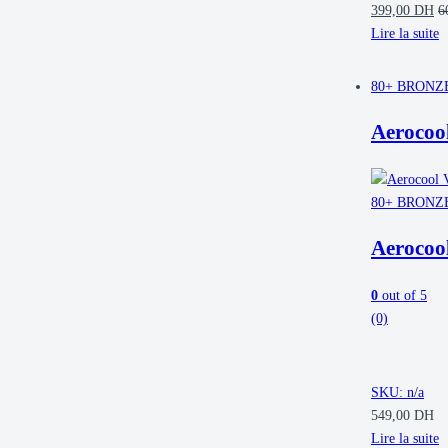
399,00
DH
6
HYTE
(2)
IIYAMA
(1)
Lire la suite
INNO3D
(2)
JBL
(1)
80+ BRONZ
KINGSTON
(5)
kingstone
(2)
Aerocoo
LENOVO
(1)
LG
(1)
LIAN LI
(7)
loegitech
(1)
80+ BRONZ
logitech
(1)
Mars Gaming
(6)
Aerocoo
MAXSUN
(4)
NOVA
(4)
NZXT
(12)
0
out of 5
PALIT
(3)
(0)
PNY
(6)
POWERCOLOR
(2)
Prostrike
(8)
RAZER
(2)
SKU: n/a
SAMSUNG
(6)
549,00
DH
SANDISK
(5)
Lire la suite