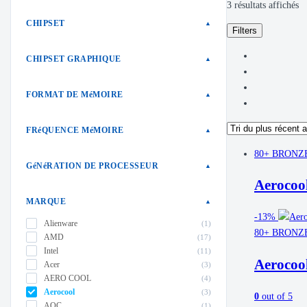
Tr
3 résultats affichés
d
CHIPSET
▲
Filters
pl
ré
CHIPSET GRAPHIQUE
▲
au
pl
FORMAT DE MéMOIRE
▲
an
FRéQUENCE MéMOIRE
▲
80+ BRONZ
GéNéRATION DE PROCESSEUR
▲
Aerocoo
MARQUE
▲
-
13%
Alienware
(1)
80+ BRONZ
AMD
(17)
Intel
(11)
Aerocoo
Acer
(3)
AERO COOL
(4)
Aerocool
(3)
0
out of 5
AOC
(1)