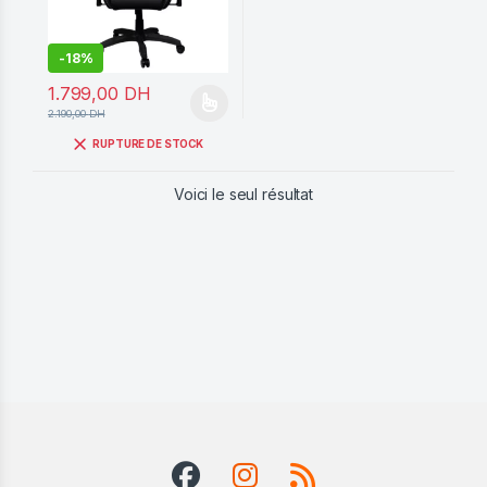
-
18%
1.799,00
DH
Ce produit a plusieurs variations. Les options peuvent être cho
2.190,00
DH
RUPTURE DE STOCK
Voici le seul résultat