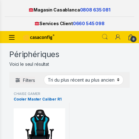
Magasin Casablanca
0808 635 081
Services Client
0660 545 098
Open
0
Skip to navigation
Skip to content
Périphériques
Voici le seul résultat
Filters
CHAISE GAMER
Cooler Master Caliber R1