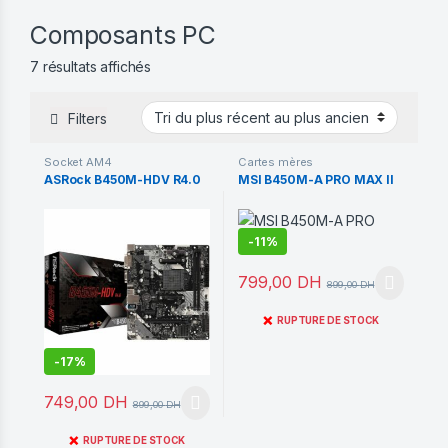
Composants PC
Trié du plus récent au plus ancien
7 résultats affichés
Filters
Socket AM4
Cartes mères
ASRock B450M-HDV R4.0
MSI B450M-A PRO MAX II
-
11%
799,00
DH
899,00
DH
❌
RUPTURE DE STOCK
-
17%
749,00
DH
899,00
DH
❌
RUPTURE DE STOCK