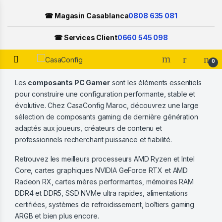
☎ Magasin Casablanca
0808 635 081
☎ Services Client
0660 545 098
Open
0
Skip to navigation
Skip to content
Les
composants PC Gamer
sont les éléments essentiels
pour construire une configuration performante, stable et
évolutive. Chez CasaConfig Maroc, découvrez une large
sélection de composants gaming de dernière génération
adaptés aux joueurs, créateurs de contenu et
professionnels recherchant puissance et fiabilité.
Retrouvez les meilleurs processeurs AMD Ryzen et Intel
Core, cartes graphiques NVIDIA GeForce RTX et AMD
Radeon RX, cartes mères performantes, mémoires RAM
DDR4 et DDR5, SSD NVMe ultra rapides, alimentations
certifiées, systèmes de refroidissement, boîtiers gaming
ARGB et bien plus encore.