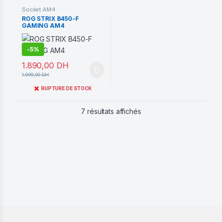
Socket AM4
ROG STRIX B450-F
GAMING AM4
-
5%
1.890,00
DH
1.999,00
DH
❌
RUPTURE DE STOCK
Trié du plus récent au pl
7 résultats affichés