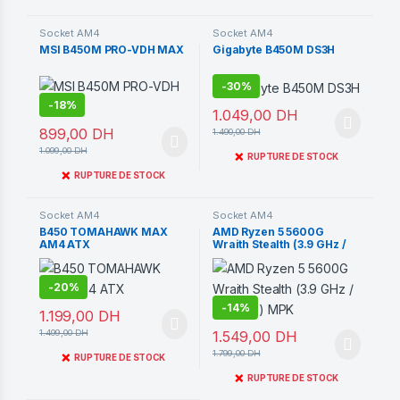
Socket AM4
Socket AM4
MSI B450M PRO-VDH MAX
Gigabyte B450M DS3H
-
30%
-
18%
1.049,00
DH
899,00
DH
1.490,00
DH
1.099,00
DH
❌
RUPTURE DE STOCK
❌
RUPTURE DE STOCK
Socket AM4
Socket AM4
B450 TOMAHAWK MAX
AMD Ryzen 5 5600G
AM4 ATX
Wraith Stealth (3.9 GHz /
4.4 GHz) MPK
-
20%
-
14%
1.199,00
DH
1.499,00
DH
1.549,00
DH
1.799,00
DH
❌
RUPTURE DE STOCK
❌
RUPTURE DE STOCK