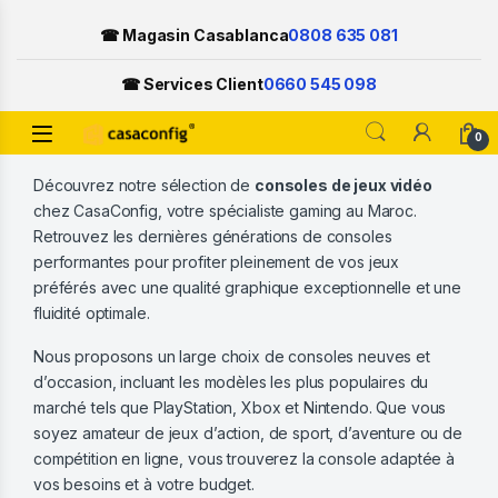
☎ Magasin Casablanca
0808 635 081
☎ Services Client
0660 545 098
Open
0
Skip to navigation
Skip to content
Découvrez notre sélection de
consoles de jeux vidéo
chez CasaConfig, votre spécialiste gaming au Maroc.
Retrouvez les dernières générations de consoles
performantes pour profiter pleinement de vos jeux
préférés avec une qualité graphique exceptionnelle et une
fluidité optimale.
Nous proposons un large choix de consoles neuves et
d’occasion, incluant les modèles les plus populaires du
marché tels que PlayStation, Xbox et Nintendo. Que vous
soyez amateur de jeux d’action, de sport, d’aventure ou de
compétition en ligne, vous trouverez la console adaptée à
vos besoins et à votre budget.