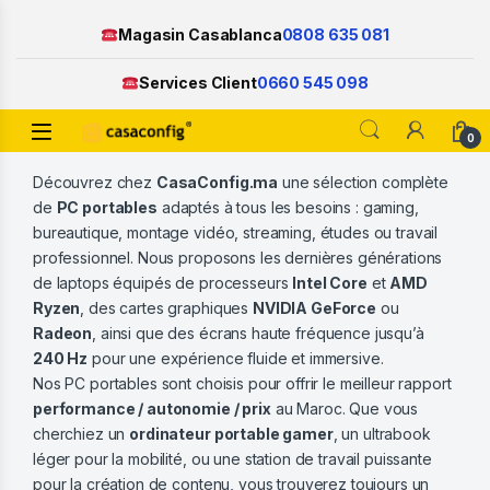
Magasin Casablanca
0808 635 081
Services Client
0660 545 098
Open
0
Skip to navigation
Skip to content
Découvrez chez
CasaConfig.ma
une sélection complète
de
PC portables
adaptés à tous les besoins : gaming,
bureautique, montage vidéo, streaming, études ou travail
professionnel. Nous proposons les dernières générations
de laptops équipés de processeurs
Intel Core
et
AMD
Ryzen
, des cartes graphiques
NVIDIA GeForce
ou
Radeon
, ainsi que des écrans haute fréquence jusqu’à
240 Hz
pour une expérience fluide et immersive.
Nos PC portables sont choisis pour offrir le meilleur rapport
performance / autonomie / prix
au Maroc. Que vous
cherchiez un
ordinateur portable gamer
, un ultrabook
léger pour la mobilité, ou une station de travail puissante
pour la création de contenu, vous trouverez toujours un