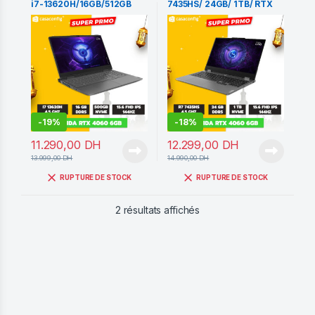
i7-13620H/16GB/512GB
7435HS/ 24GB/ 1TB/ RTX
SSD/RTX4060
4060 144Hz
-
19%
-
18%
11.290,00
DH
12.299,00
DH
13.999,00
DH
14.990,00
DH
RUPTURE DE STOCK
RUPTURE DE STOCK
Trié du plus récent au pl
2 résultats affichés