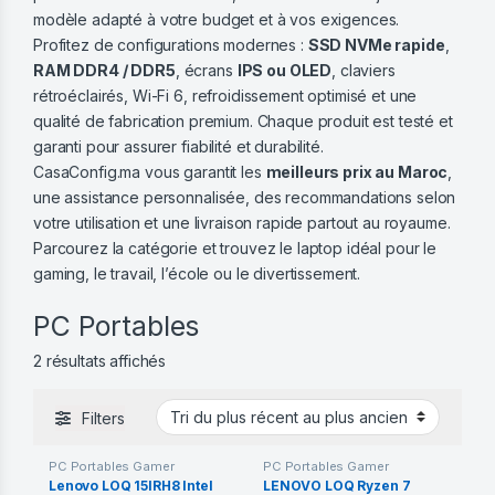
modèle adapté à votre budget et à vos exigences.
Profitez de configurations modernes :
SSD NVMe rapide
,
RAM DDR4 / DDR5
, écrans
IPS ou OLED
, claviers
rétroéclairés, Wi-Fi 6, refroidissement optimisé et une
qualité de fabrication premium. Chaque produit est testé et
garanti pour assurer fiabilité et durabilité.
CasaConfig.ma vous garantit les
meilleurs prix au Maroc
,
une assistance personnalisée, des recommandations selon
votre utilisation et une livraison rapide partout au royaume.
Parcourez la catégorie et trouvez le laptop idéal pour le
gaming, le travail, l’école ou le divertissement.
PC Portables
Trié du plus récent au plus ancien
2 résultats affichés
Filters
PC Portables Gamer
PC Portables Gamer
Lenovo LOQ 15IRH8 Intel
LENOVO LOQ Ryzen 7