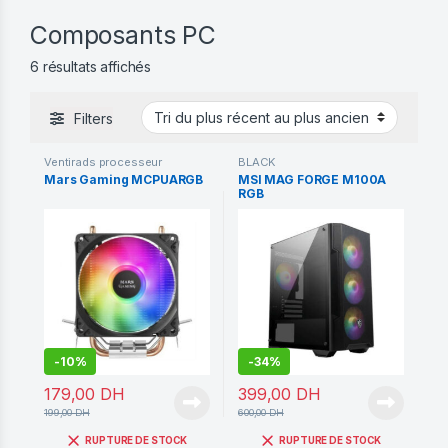
Composants PC
Trié du plus récent au plus ancien
6 résultats affichés
Filters
Ventirads processeur
BLACK
Mars Gaming MCPUARGB
MSI MAG FORGE M100A
RGB
-
10%
-
34%
179,00
DH
399,00
DH
199,00
DH
600,00
DH
RUPTURE DE STOCK
RUPTURE DE STOCK