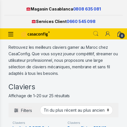
Magasin Casablanca
0808 635 081
Services Client
0660 545 098
Open
0
Skip to navigation
Skip to content
Retrouvez les meilleurs claviers gamer au Maroc chez
CasaConfig. Que vous soyez joueur compétitif, streamer ou
utilisateur professionnel, nous proposons une large
sélection de claviers mécaniques, membrane et sans fil
adaptés à tous les besoins.
Claviers
Trié du plus récent au plus anc
Affichage de 1–20 sur 25 résultats
Filters
Claviers
Claviers