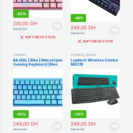
-
62%
-
45%
230,00
DH
249,00
DH
599,00
DH
449,00
DH
RUPTURE DE STOCK
RUPTURE DE STOCK
Claviers
Claviers
,
Souris
BAJEAL | Bleu | Mécanique
Logitech Wireless Combo
Gaming Keyboard | Bleu
MK235
Switch k71 | TKL | For Pc
Gaming – Mac – Console |
Promo | Bleu
-
50%
-
29%
249,00
DH
249,00
DH
499,00
DH
349,00
DH