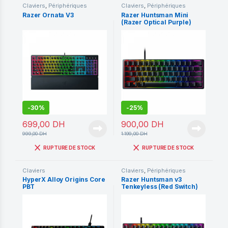
Claviers
,
Périphériques
Claviers
,
Périphériques
Razer Ornata V3
Razer Huntsman Mini
(Razer Optical Purple)
-
30%
-
25%
699,00
DH
900,00
DH
999,00
DH
1.199,00
DH
RUPTURE DE STOCK
RUPTURE DE STOCK
Claviers
Claviers
,
Périphériques
HyperX Alloy Origins Core
Razer Huntsman v3
PBT
Tenkeyless (Red Switch)