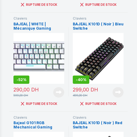
RUPTURE DE STOCK
RUPTURE DE STOCK
Claviers
Claviers
BAJEAL | WHITE |
BAJEAL K101D ( Noir ) Bleu
Mécanique Gaming
Switche
Keyboard | Bleu Switch k71
| TKL – Type C | For Pc
Gaming – Mac – Console |
Promo | WHITE
-
52%
-
40%
290,00
DH
299,00
DH
599,00
DH
499,00
DH
RUPTURE DE STOCK
RUPTURE DE STOCK
Claviers
Claviers
Bajeal G101 RGB
BAJEAL K101D ( Noir ) Red
Mechanical Gaming
Switche
Keyboard Blue Switch