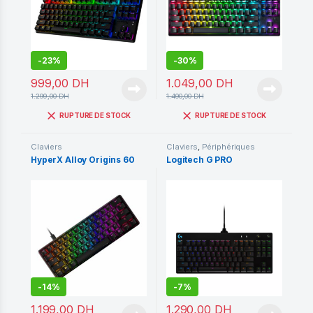
-
23%
-
30%
999,00
DH
1.049,00
DH
1.299,00
DH
1.490,00
DH
RUPTURE DE STOCK
RUPTURE DE STOCK
Claviers
Claviers
,
Périphériques
HyperX Alloy Origins 60
Logitech G PRO
-
14%
-
7%
1.199,00
DH
1.290,00
DH