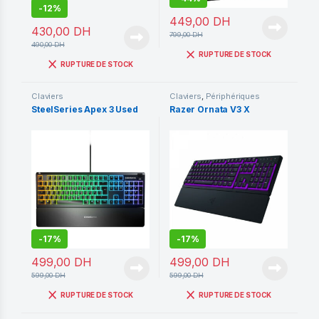
-
12%
449,00
DH
430,00
DH
799,00
DH
490,00
DH
RUPTURE DE STOCK
RUPTURE DE STOCK
Claviers
Claviers
,
Périphériques
SteelSeries Apex 3 Used
Razer Ornata V3 X
-
17%
-
17%
499,00
DH
499,00
DH
599,00
DH
599,00
DH
RUPTURE DE STOCK
RUPTURE DE STOCK