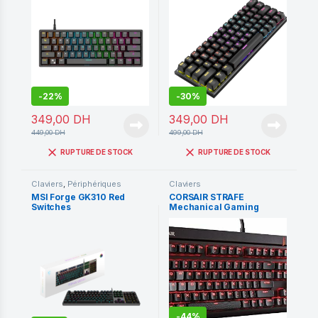
-
22%
-
30%
349,00
DH
349,00
DH
449,00
DH
499,00
DH
RUPTURE DE STOCK
RUPTURE DE STOCK
Claviers
,
Périphériques
Claviers
MSI Forge GK310 Red
CORSAIR STRAFE
Switches
Mechanical Gaming
Keyboard Brown Switch
-
44%