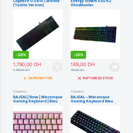
Logitech G G815 Carbone
Energy Sistem ESG K2
(Tactile Version)
Ghosthunter
-
28%
-
25%
1.790,00
DH
149,00
DH
2.490,00
DH
199,00
DH
EN PROMOTION
RUPTURE DE STOCK
Claviers
Claviers
BAJEAL| Rose | Mécanique
BAJEAL – Mécanique
Gaming Keyboard | Bleu
Gaming Keyboard Bleu
Switch | k71 | TKL Type C |
Switch k71 TKL – Type C |
For Pc Gaming – Mac –
For Pc Gaming – Mac –
Console |
Promo | Rose
Console |
Promo | Noir