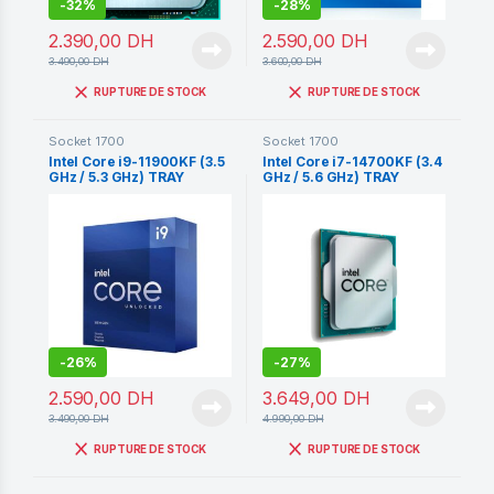
-
32%
-
28%
2.390,00
DH
2.590,00
DH
3.490,00
DH
3.600,00
DH
RUPTURE DE STOCK
RUPTURE DE STOCK
Socket 1700
Socket 1700
Intel Core i9-11900KF (3.5
Intel Core i7-14700KF (3.4
GHz / 5.3 GHz) TRAY
GHz / 5.6 GHz) TRAY
-
26%
-
27%
2.590,00
DH
3.649,00
DH
3.490,00
DH
4.990,00
DH
RUPTURE DE STOCK
RUPTURE DE STOCK