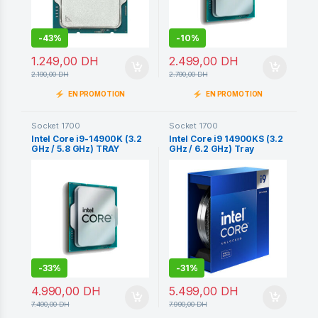
-
43%
-
10%
1.249,00
DH
2.499,00
DH
2.190,00
DH
2.790,00
DH
EN PROMOTION
EN PROMOTION
Socket 1700
Socket 1700
Intel Core i9-14900K (3.2
Intel Core i9 14900KS (3.2
GHz / 5.8 GHz) TRAY
GHz / 6.2 GHz) Tray
-
33%
-
31%
4.990,00
DH
5.499,00
DH
7.490,00
DH
7.990,00
DH