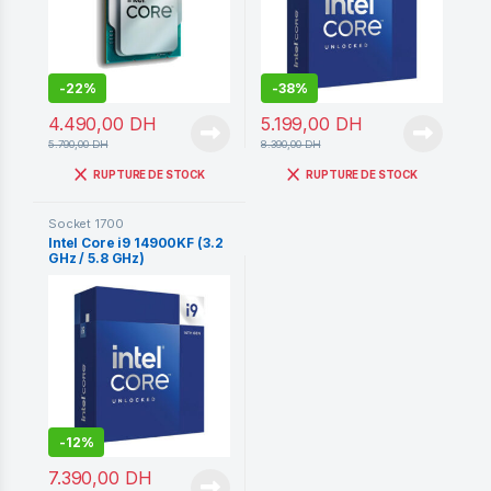
-
22%
-
38%
4.490,00
DH
5.199,00
DH
5.790,00
DH
8.390,00
DH
RUPTURE DE STOCK
RUPTURE DE STOCK
Socket 1700
Intel Core i9 14900KF (3.2
GHz / 5.8 GHz)
-
12%
7.390,00
DH