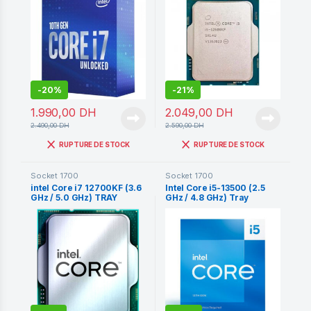
-
20%
-
21%
1.990,00
DH
2.049,00
DH
2.490,00
DH
2.590,00
DH
RUPTURE DE STOCK
RUPTURE DE STOCK
Socket 1700
Socket 1700
intel Core i7 12700KF (3.6
Intel Core i5-13500 (2.5
GHz / 5.0 GHz) TRAY
GHz / 4.8 GHz) Tray