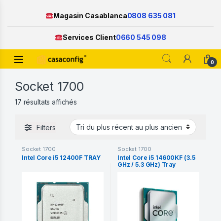
Magasin Casablanca
0808 635 081
Services Client
0660 545 098
Open
0
Skip to navigation
Skip to content
Socket 1700
Trié du plus récent au plus ancien
17 résultats affichés
Filters
Socket 1700
Socket 1700
Intel Core i5 12400F TRAY
Intel Core i5 14600KF (3.5
GHz / 5.3 GHz) Tray