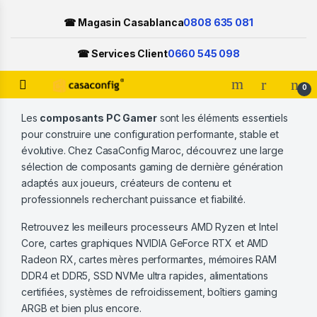
☎ Magasin Casablanca
0808 635 081
☎ Services Client
0660 545 098
Open
0
Skip to navigation
Skip to content
Les
composants PC Gamer
sont les éléments essentiels
pour construire une configuration performante, stable et
évolutive. Chez CasaConfig Maroc, découvrez une large
sélection de composants gaming de dernière génération
adaptés aux joueurs, créateurs de contenu et
professionnels recherchant puissance et fiabilité.
Retrouvez les meilleurs processeurs AMD Ryzen et Intel
Core, cartes graphiques NVIDIA GeForce RTX et AMD
Radeon RX, cartes mères performantes, mémoires RAM
DDR4 et DDR5, SSD NVMe ultra rapides, alimentations
certifiées, systèmes de refroidissement, boîtiers gaming
ARGB et bien plus encore.