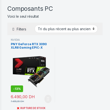
Composants PC
Voici le seul résultat
Filters
NVIDIA
PNY GeForce RTX 3090
XLR8 Gaming EPIC-X
Triple Fan Edition Used
-
13%
6.490,00
DH
7.490,00
DH
❌
RUPTURE DE STOCK