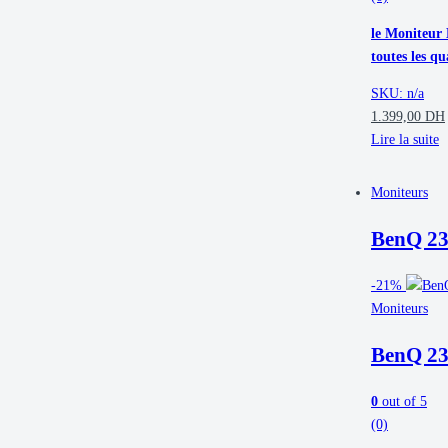
le Moniteur 
toutes les qu
SKU: n/a
1.399,00
DH
Lire la suite
Moniteurs
BenQ 2
-
21%
Moniteurs
BenQ 2
0
out of 5
(0)