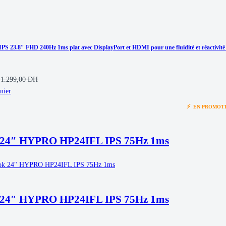
PS 23.8″ FHD 240Hz 1ms plat avec DisplayPort et HDMI pour une fluidité et réactivité 
1.299,00
DH
nier
⚡
EN PROMOT
 24″ HYPRO HP24IFL IPS 75Hz 1ms
 24″ HYPRO HP24IFL IPS 75Hz 1ms