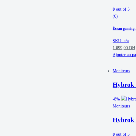
0
out of 5
(0)
Écran gaming I
SKU: n/a
1.099,00
DH
Ajouter au pa
Moniteurs
Hybrok
-
8%
Moniteurs
Hybrok
0
out of 5