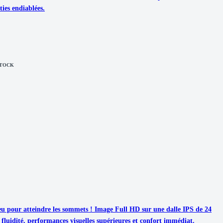
ies endiablées.
STOCK
 pour atteindre les sommets ! Image Full HD sur une dalle IPS de 24
 fluidité, performances visuelles supérieures et confort immédiat.