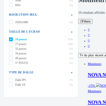
Asus
(1)
MSI
(1)
T
10 résultats affichés
RéSOLUTION MAX
▲
Filters
1920x1080
(6)
p
r
TAILLE DE L'ECRAN
▲
24 pouces
p
(10)
27 pouces
(10)
a
32 pouces
(1)
34 pouces
(1)
49 pouces
(1)
57 POUCE
(1)
Moniteurs
TYPE DE DALLE
▲
NOVA N2
Dalle IPS
(7)
Dalle VA
(3)
-
15%
Moniteurs
NOVA N2