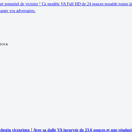
 potentiel de victoire ! Ce modèle VA Full HD de 24 pouces possède toutes l
asser vos adversaires.
STOCK
tin victorieux ! Avec sa dalle VA incurvée de 23.6 pouces et une résolut