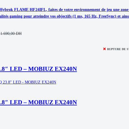
Hybrok FLAME HF24IFL, faites de votre environnement de jeu une zone à 
alités gaming pour atteindre vos objectifs (1 ms, 165 Hz, FreeSync) et ains
1.690,00
DH
❌
RUPTURE DE 
3.8″ LED – MOBIUZ EX240N
3.8″ LED – MOBIUZ EX240N