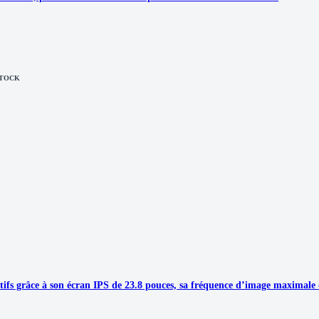
STOCK
tifs grâce à son écran IPS de 23.8 pouces, sa fréquence d’image maximale