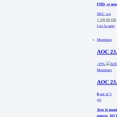
FHD, ce modè
SKU: n/a
1.599,00
DH
Lire la suite
Moniteurs
AOC 23
-
19%
Moniteurs
AOC 23
0
out of 5
(0)
Avec le moni
pouces, 165 