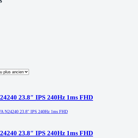
rié
du
lus
écent
au
lus
ncien
4240 23.8″ IPS 240Hz 1ms FHD
4240 23.8″ IPS 240Hz 1ms FHD