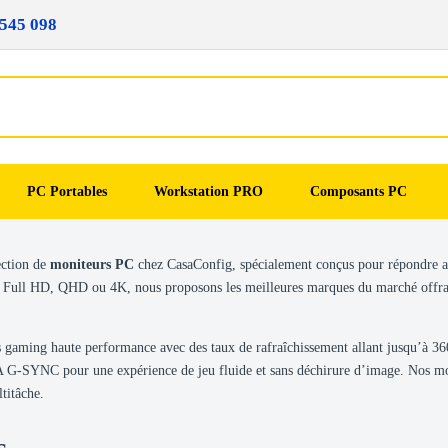
545 098
PC Portables
Workstation PRO
Composants PC
ection de
moniteurs PC
chez CasaConfig, spécialement conçus pour répondre au
 Full HD, QHD ou 4K, nous proposons les meilleures marques du marché offrant 
 gaming haute performance avec des taux de rafraîchissement allant jusqu’à 36
G-SYNC pour une expérience de jeu fluide et sans déchirure d’image. Nos monit
titâche.
s