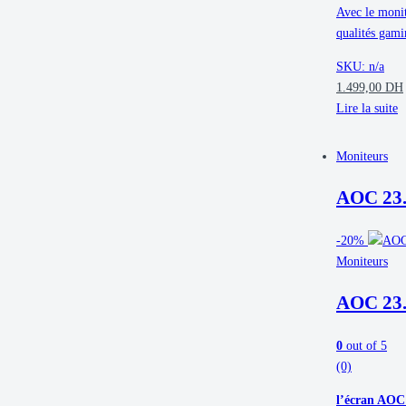
Avec le monit
qualités gami
SKU: n/a
1.499,00
DH
Lire la suite
Moniteurs
AOC 23
-
20%
Moniteurs
AOC 23
0
out of 5
(0)
l’écran AOC 