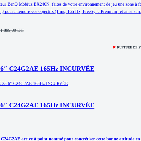
eur BenQ Mobiuz EX240N, faites de votre environnement de jeu une zone à fort
ng pour atteindre vos objectifs (1 ms, 165 Hz, FreeSync Premium) et ainsi surp
1.899,00
DH
❌
RUPTURE DE 
.6″ C24G2AE 165Hz INCURVÉE
.6″ C24G2AE 165Hz INCURVÉE
C24G2AE arrive à point nommé pour concrétiser cette bonne attitude en des