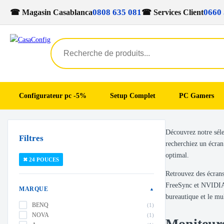
0808 635 081
0660 
☎ Magasin Casablanca
☎ Services Client
Configurateur pc -5%
Setup Complet
PC Gamers
Skip
Skip
Découvrez notre sél
to
to
Filtres
recherchiez un écran
navigation
content
optimal.
✖ 24 POUCES
Retrouvez des écrans
FreeSync et NVIDIA 
MARQUE
▲
bureautique et le mul
BENQ
(1)
NOVA
(1)
Moniteur