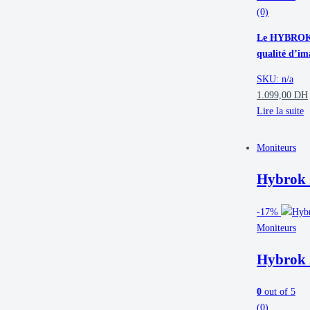
(0)
Le HYBROK HP
qualité d’im
SKU: n/a
1.099,00
DH
Lire la suite
Moniteurs
Hybrok
-
17%
Moniteurs
Hybrok
0
out of 5
(0)