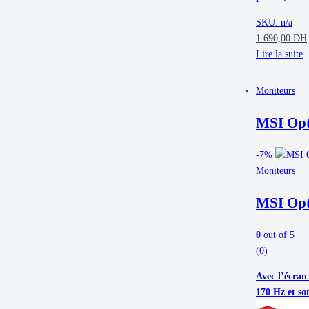
SKU: n/a
1.690,00
DH
Lire la suite
Moniteurs
MSI Opt
-
7%
Moniteurs
MSI Opt
0
out of 5
(0)
Avec l’écran
170 Hz et s