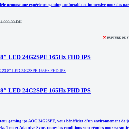
le propose une expérience gaming confortable et immersive pour des part
1.999,00
DH
❌
RUPTURE DE 
.8″ LED 24G2SPE 165Hz FHD IPS
.8″ LED 24G2SPE 165Hz FHD IPS
teur gaming ips AOC 24G2SPE, vous bénéficiez d’un environnement de jeu
Hz, 1 ms et Adaptive Sync, toutes les conditions sont réunies pour garantir