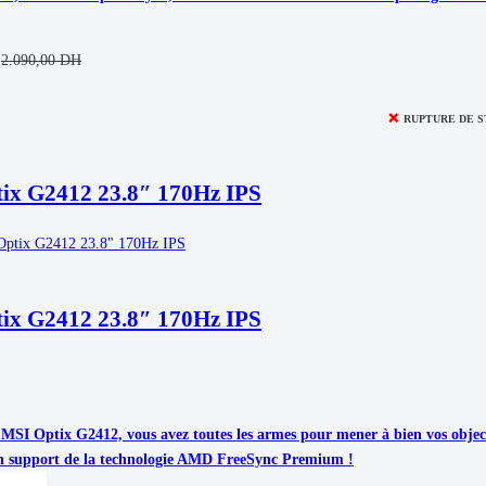
2.090,00
DH
❌
RUPTURE DE 
ix G2412 23.8″ 170Hz IPS
ix G2412 23.8″ 170Hz IPS
 MSI Optix G2412, vous avez toutes les armes pour mener à bien vos objec
on support de la technologie AMD FreeSync Premium !