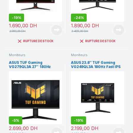
-
19%
-
24%
1.690,00
DH
1.890,00
DH
2.090,00
DH
2.499,00
DH
RUPTURE DE STOCK
RUPTURE DE STOCK
Moniteurs
Moniteurs
ASUS TUF Gaming
ASUS 23.8″ TUF Gaming
VG279QL3A 27″ 180Hz
VG249QL3A 180Hz Fast IPS
-
5%
-
19%
2.699,00
DH
2.199,00
DH