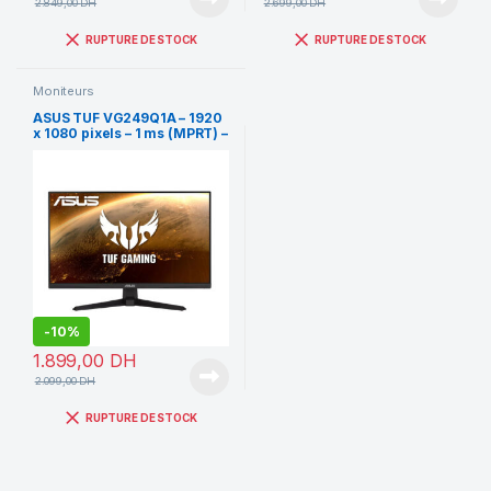
2.849,00
DH
2.699,00
DH
RUPTURE DE STOCK
RUPTURE DE STOCK
Moniteurs
ASUS TUF VG249Q1A – 1920
x 1080 pixels – 1 ms (MPRT) –
Format 16/9 Dalle IPS – 165
Hz
-
10%
1.899,00
DH
2.099,00
DH
RUPTURE DE STOCK