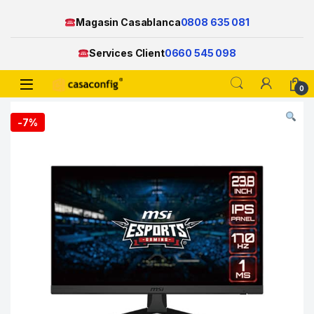
Magasin Casablanca
0808 635 081
Services Client
0660 545 098
Open
0
Skip to navigation
Skip to content
-
7%