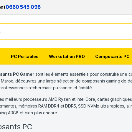
ent
0660 545 098
s
PC Portables
Workstation PRO
Composants PC
sants PC Gamer
sont les éléments essentiels pour construire une co
 Maroc, découvrez une large sélection de composants gaming de der
professionnels recherchant puissance et fiabilité.
es meilleurs processeurs AMD Ryzen et Intel Core, cartes graphiqu
rmantes, mémoires RAM DDR4 et DDR5, SSD NVMe ultra rapides, alime
ming ARGB et bien plus encore.
sants PC