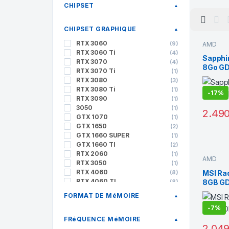
CHIPSET
▲
CHIPSET GRAPHIQUE
▲
RTX 3060
(9)
AMD
RTX 3060 Ti
(4)
Sapphi
RTX 3070
(4)
8Go G
RTX 3070 Ti
(1)
RTX 3080
(3)
RTX 3080 Ti
(1)
-
17%
RTX 3090
(1)
3050
(1)
2.49
GTX 1070
(1)
GTX 1650
(2)
GTX 1660 SUPER
(1)
GTX 1660 TI
(2)
RTX 2060
(1)
AMD
RTX 3050
(1)
RTX 4060
(8)
MSI Ra
RTX 4060 TI
(8)
8GB G
RTX 4070
(6)
FORMAT DE MéMOIRE
▲
RTX 4070 SUPER
(7)
-
7%
RTX 4070 TI
(3)
RTX 4070 TI SUPER
(5)
FRéQUENCE MéMOIRE
▲
2.04
RTX 4080 SUPER
(6)