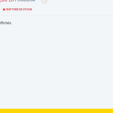
2.199,00
DH
❌
RUPTURE DE STOCK
Trié du plus récent au plus ancien
affichés