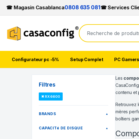
☎ Magasin Casablanca
0808 635 081
☎ Services Cli
Configurateur pc -5%
Setup Complet
PC Gamer
Skip to navigation
Skip to content
Les
compo
Filtres
CasaConfig
contenu et 
✖ RX 6600
Retrouvez l
mères perfo
BRANDS
▲
boîtiers ga
CAPACITé DE DISQUE
▲
Compo