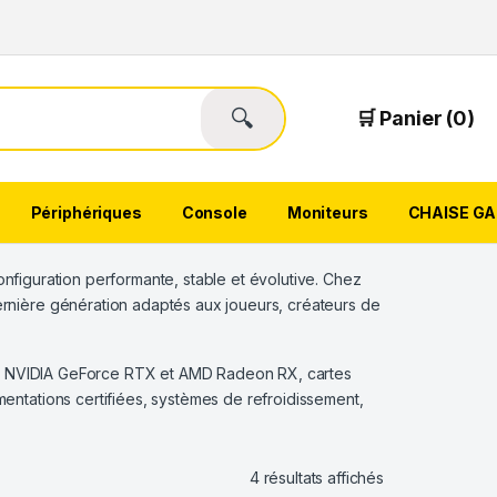
🔍
🛒 Panier (0)
Périphériques
Console
Moniteurs
CHAISE G
nfiguration performante, stable et évolutive. Chez
nière génération adaptés aux joueurs, créateurs de
es NVIDIA GeForce RTX et AMD Radeon RX, cartes
ntations certifiées, systèmes de refroidissement,
Trié du plus ré
4 résultats affichés