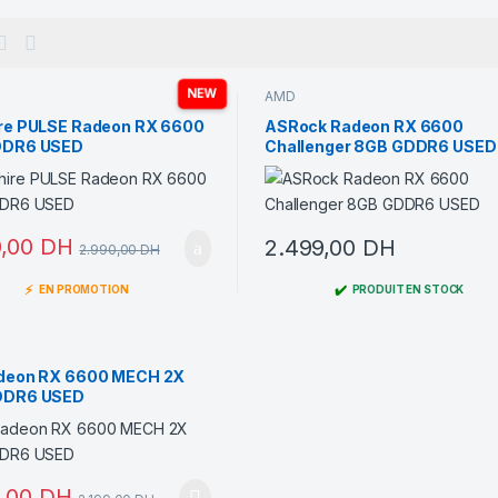
NEW
AMD
re PULSE Radeon RX 6600
ASRock Radeon RX 6600
DDR6 USED
Challenger 8GB GDDR6 USED
0,00
DH
2.499,00
DH
2.990,00
DH
⚡
✔️
EN PROMOTION
PRODUIT EN STOCK
deon RX 6600 MECH 2X
DDR6 USED
9,00
DH