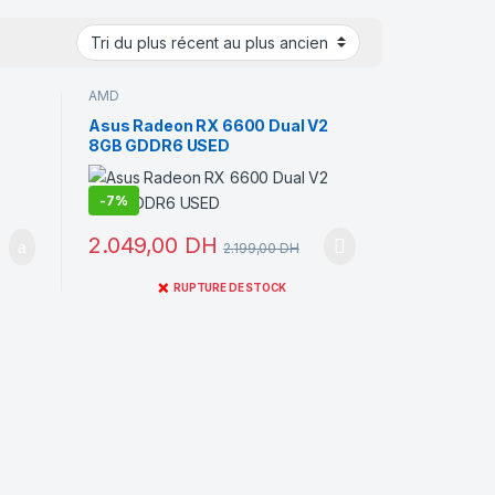
AMD
Asus Radeon RX 6600 Dual V2
8GB GDDR6 USED
-
7%
2.049,00
DH
2.199,00
DH
❌
RUPTURE DE STOCK