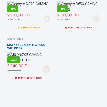
-
9%
-
9%
2.899,00
DH
2.190,00
DH
3.199,00
DH
2.399,00
DH
⚡
❌
EN PROMOTION
RUPTURE DE STOCK
Socket AM5
MSI X670E GAMING PLUS
WIFI DDR5
-
22%
3.049,00
DH
3.899,00
DH
❌
RUPTURE DE STOCK