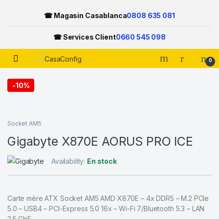
☎ Magasin Casablanca
0808 635 081
☎ Services Client
0660 545 098
Open
0
Skip to navigation
Skip to content
-
10%
Socket AM5
Gigabyte X870E AORUS PRO ICE
Availability:
En stock
Carte mère ATX Socket AM5 AMD X870E – 4x DDR5 – M.2 PCIe
5.0 – USB4 – PCI-Express 5.0 16x – Wi-Fi 7/Bluetooth 5.3 – LAN
2.5 GbE