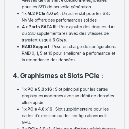
vitesses de transfert exceptionnelles, idéales
pour les SSD de nouvelle génération.
1 x M.2 PCIe 4.0 x4
: Un autre slot pour les SSD
NVMe offrant des performances solides.
4 x Ports SATA III
: Pour ajouter des disques durs
ou SSD supplémentaires avec des vitesses de
transfert jusqu’à
6 Gb/s
.
RAID Support
: Prise en charge de configurations
RAID 0, 1, 5 et 10 pour améliorer la performance et
la redondance des données.
4. Graphismes et Slots PCIe :
1 x PCIe 5.0 x16
: Slot principal pour les cartes
graphiques modernes avec un débit de données
ultra-rapide.
1 x PCIe 4.0 x16
: Slot supplémentaire pour les
cartes d’extension ou des configurations multi-
GPU.
2 x PCIe 4.0 x1
: Slots pour d’autres périphériques