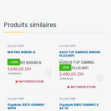
Produits similaires
Socket AM5
Socket AM5
MSI PRO B650M-B
ASUS TUF GAMING B650M-
PLUS WIFI
-
14%
-
11%
1.249,00
DH
2.490,00
DH
1.449,00
DH
2.799,00
DH
❌
RUPTURE DE STOCK
❌
RUPTURE DE STOCK
Socket AM5
Socket AM5
Gigabyte X870 GAMING
Gigabyte B650 GAMING X
WIFI6
AX V2