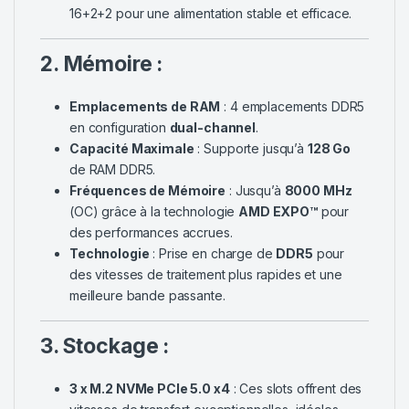
16+2+2 pour une alimentation stable et efficace.
2. Mémoire :
Emplacements de RAM
: 4 emplacements DDR5
en configuration
dual-channel
.
Capacité Maximale
: Supporte jusqu’à
128 Go
de RAM DDR5.
Fréquences de Mémoire
: Jusqu’à
8000 MHz
(OC) grâce à la technologie
AMD EXPO™
pour
des performances accrues.
Technologie
: Prise en charge de
DDR5
pour
des vitesses de traitement plus rapides et une
meilleure bande passante.
3. Stockage :
3 x M.2 NVMe PCIe 5.0 x4
: Ces slots offrent des