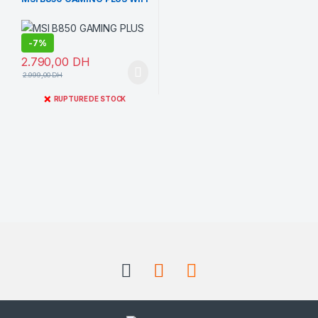
-
7%
2.790,00
DH
2.999,00
DH
❌
RUPTURE DE STOCK