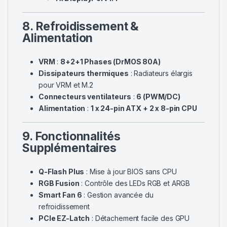
8. Refroidissement &
Alimentation
VRM
:
8+2+1 Phases (DrMOS 80A)
Dissipateurs thermiques
: Radiateurs élargis
pour VRM et M.2
Connecteurs ventilateurs
:
6 (PWM/DC)
Alimentation
:
1 x 24-pin ATX + 2 x 8-pin CPU
9. Fonctionnalités
Supplémentaires
Q-Flash Plus
: Mise à jour BIOS sans CPU
RGB Fusion
: Contrôle des LEDs RGB et ARGB
Smart Fan 6
: Gestion avancée du
refroidissement
PCIe EZ-Latch
: Détachement facile des GPU