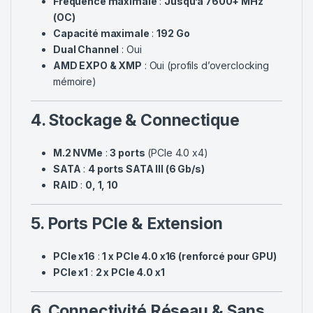
Fréquence maximale
:
Jusqu’à 7600+ MHz
(OC)
Capacité maximale
:
192 Go
Dual Channel
: Oui
AMD EXPO & XMP
: Oui (profils d’overclocking
mémoire)
4. Stockage & Connectique
M.2 NVMe
:
3 ports
(PCIe 4.0 x4)
SATA
:
4 ports SATA III (6 Gb/s)
RAID
:
0, 1, 10
5. Ports PCIe & Extension
PCIe x16
:
1 x PCIe 4.0 x16 (renforcé pour GPU)
PCIe x1
:
2 x PCIe 4.0 x1
6. Connectivité Réseau & Sans