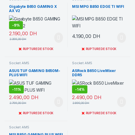
Gigabyte B650 GAMING X
MSI MPG B850 EDGE TI WIFI
AX V2
-
9%
2.190,00
DH
4.190,00
DH
2.399,00
DH
❌
❌
RUPTURE DE STOCK
RUPTURE DE STOCK
Socket AM5
Socket AM5
ASUS TUF GAMING B650M-
ASRock B650 LiveMixer
PLUS WIFI
DDR5
-
11%
-
14%
2.490,00
DH
2.490,00
DH
2.799,00
DH
2.890,00
DH
❌
❌
RUPTURE DE STOCK
RUPTURE DE STOCK
Socket AM5
MSI B850 GAMING PLUS WIFI