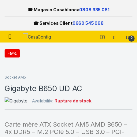
☎ Magasin Casablanca
0808 635 081
☎ Services Client
0660 545 098
Open
0
Skip to navigation
Skip to content
-
9%
Socket AM5
Gigabyte B650 UD AC
Availability:
Rupture de stock
Carte mère ATX Socket AM5 AMD B650 –
4x DDR5 – M.2 PCIe 5.0 – USB 3.0 – PCI-