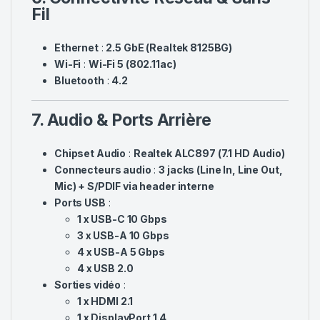
Fil
Ethernet
:
2.5 GbE (Realtek 8125BG)
Wi-Fi
:
Wi-Fi 5 (802.11ac)
Bluetooth
:
4.2
7. Audio & Ports Arrière
Chipset Audio
:
Realtek ALC897 (7.1 HD Audio)
Connecteurs audio
:
3 jacks (Line In, Line Out,
Mic) + S/PDIF via header interne
Ports USB
:
1 x USB-C 10 Gbps
3 x USB-A 10 Gbps
4 x USB-A 5 Gbps
4 x USB 2.0
Sorties vidéo
:
1 x HDMI 2.1
1 x DisplayPort 1.4