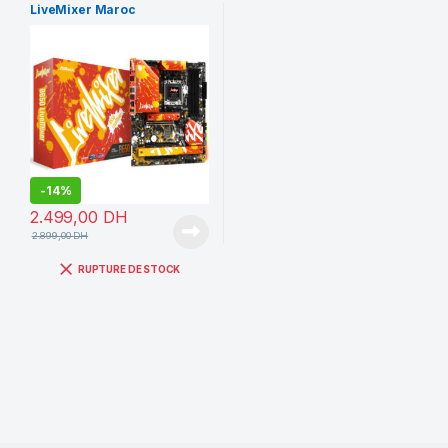
LiveMixer Maroc
-
14%
2.499,00
DH
2.899,00
DH
RUPTURE DE STOCK