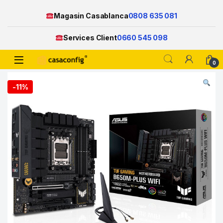
Magasin Casablanca
0808 635 081
Services Client
0660 545 098
Open
0
Skip to navigation
Skip to content
-
11%