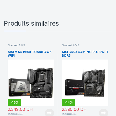
Produits similaires
Socket AM5
Socket AM5
MSI MAG B650 TOMAHAWK
MSI B650 GAMING PLUS WIFI
WIFI
DDR5
-
16%
-
14%
2.349,00
DH
2.390,00
DH
2.799,00
DH
2.790,00
DH