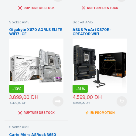
RUPTURE DE STOCK
RUPTURE DE STOCK
Socket AM5
Socket AM5
Gigabyte X870 AORUS ELITE
ASUS ProArt X870E-
WIFI7 ICE
CREATOR WIFI
-
13%
-
31%
3.899,00
DH
4.599,00
DH
4.490,00
DH
6.699,00
DH
RUPTURE DE STOCK
EN PROMOTION
Socket AM5
Carte Mère ASRock B650