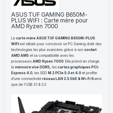
ASUS TUF GAMING B650M-
PLUS WIFI : Carte mère pour
AMD Ryzen 7000
La
carte mère ASUS TUF GAMING B650M-PLUS
WIFI
est idéale pour concevoir un PC Gaming doté des
technologies les plus avancées grâce à son
socket
AMD AM5
et sa compatibilité avec les
processeurs
AMD Ryzen 7000
. Elle prend en charge
la
mémoire vive DDR5,
les
cartes graphiques PCI-
Express 4.0
, les SSD
M.2 PCIe 5.0 et 4.0
et profite
d’une connectivité
réseau LAN 2.5 GbE & Wi-Fi 6
ainsi
que de l’USB 3.1 & 3.2.