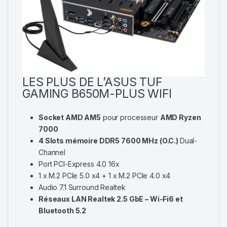
LES PLUS DE L’ASUS TUF
GAMING B650M-PLUS WIFI
Socket AMD AM5
pour processeur
AMD Ryzen
7000
4 Slots mémoire DDR5 7600 MHz (O.C.)
Dual-
Channel
Port PCI-Express 4.0 16x
1 x M.2 PCIe 5.0 x4 + 1 x M.2 PCIe 4.0 x4
Audio 7.1 Surround Realtek
Réseaux LAN Realtek 2.5 GbE – Wi-Fi6 et
Bluetooth 5.2