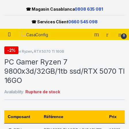
☎ Magasin Casablanca
0808 635 081
☎ Services Client
0660 545 098
Open
0
Skip to navigation
Skip to content
-
2%
PC Gamer Ryzen
,
RTX 5070 TI 16GB
PC Gamer Ryzen 7
9800x3d/32GB/1tb ssd/RTX 5070 TI
16GO
Availability:
Rupture de stock
Composant
Référence
Prix