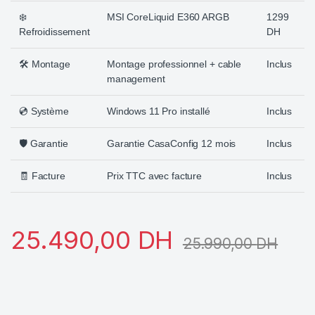
❄️
MSI CoreLiquid E360 ARGB
1299
Refroidissement
DH
🛠️ Montage
Montage professionnel + cable
Inclus
management
💿 Système
Windows 11 Pro installé
Inclus
🛡️ Garantie
Garantie CasaConfig 12 mois
Inclus
🧾 Facture
Prix TTC avec facture
Inclus
25.490,00
DH
25.990,00
DH