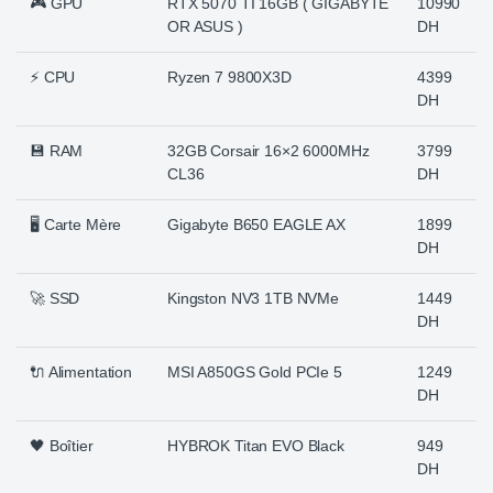
🎮 GPU
RTX 5070 TI 16GB ( GIGABYTE
10990
OR ASUS )
DH
⚡ CPU
Ryzen 7 9800X3D
4399
DH
💾 RAM
32GB Corsair 16×2 6000MHz
3799
CL36
DH
🖥️ Carte Mère
Gigabyte B650 EAGLE AX
1899
DH
🚀 SSD
Kingston NV3 1TB NVMe
1449
DH
🔌 Alimentation
MSI A850GS Gold PCIe 5
1249
DH
🖤 Boîtier
HYBROK Titan EVO Black
949
DH