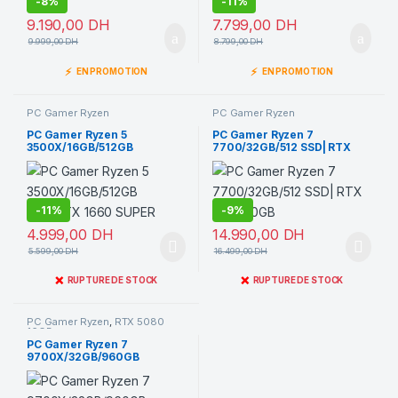
-
8%
-
11%
9.190,00
DH
7.799,00
DH
9.999,00
DH
8.799,00
DH
⚡
⚡
EN PROMOTION
EN PROMOTION
PC Gamer Ryzen
PC Gamer Ryzen
PC Gamer Ryzen 5
PC Gamer Ryzen 7
3500X/16GB/512GB
7700/32GB/512 SSD| RTX
SSD/GTX 1660 SUPER
3080 10GB
-
11%
-
9%
4.999,00
DH
14.990,00
DH
5.599,00
DH
16.499,00
DH
❌
❌
RUPTURE DE STOCK
RUPTURE DE STOCK
PC Gamer Ryzen
,
RTX 5080
16GB
PC Gamer Ryzen 7
9700X/32GB/960GB
SSD/RTX 5080 16GO