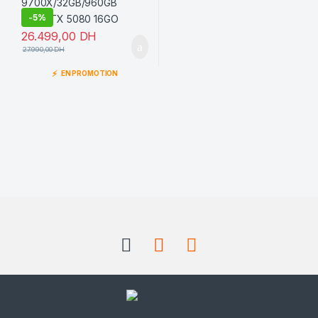
-
5%
26.499,00
DH
27.990,00
DH
⚡
EN PROMOTION