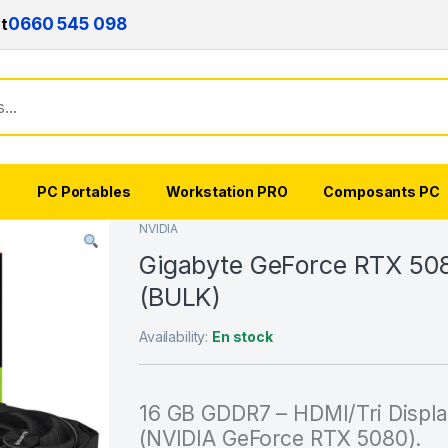
nt
0660 545 098
s
PC Portables
Workstation PRO
Composants PC
NVIDIA
Gigabyte GeForce RTX 5
(BULK)
Availability:
En stock
16 GB GDDR7 – HDMI/Tri Displa
(NVIDIA GeForce RTX 5080).