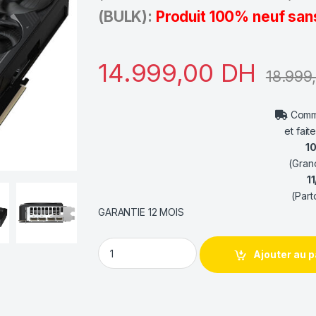
(BULK):
Produit 100% neuf san
14.999,00
DH
18.999
Comma
et fait
1
(Gran
1
(Part
GARANTIE 12 MOIS
Gigabyte GeForce RTX 5080 WINDFORCE OC 
Ajouter au p