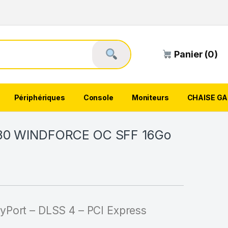
Panier (0)
Périphériques
Console
Moniteurs
CHAISE G
080 WINDFORCE OC SFF 16Go
yPort – DLSS 4 – PCI Express