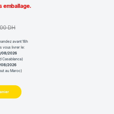
s emballage.
,00
DH
ndez avant 18h
es vous livrer le:
0/08/2026
d Casablanca)
1/08/2026
out au Maroc)
SFF 16Go (BULK) quantity
anier