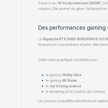
Grâce à ses
16 Go de mémoire GDDR7
, la
création. Elle permet de gérer facilement le
Des performances gaming u
La
Gigabyte RTX 5080 WINDFORCE OC S
fréquences overclockées d’usine, elle perme
Cette carte graphique est idéale pour :
le gaming
1440p Ultra
le gaming
4K fluide
le
ray tracing avancé
le streaming et la création de contenu
Les joueurs compétitifs bénéficieront égaleme