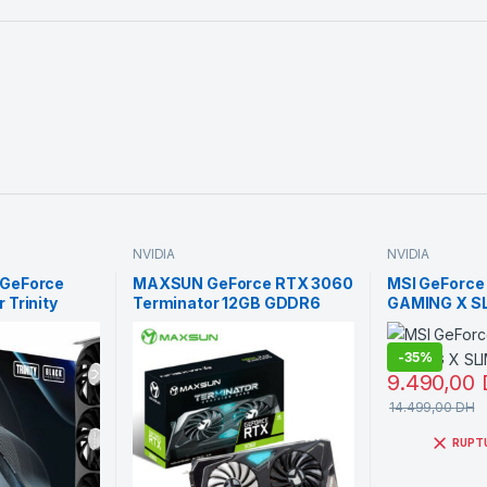
NVIDIA
NVIDIA
GeForce
MAXSUN GeForce RTX 3060
MSI GeForce
 Trinity
Terminator 12GB GDDR6
GAMING X SL
SS 3 12GB
-
35%
9.490,00
14.499,00
DH
RUPT