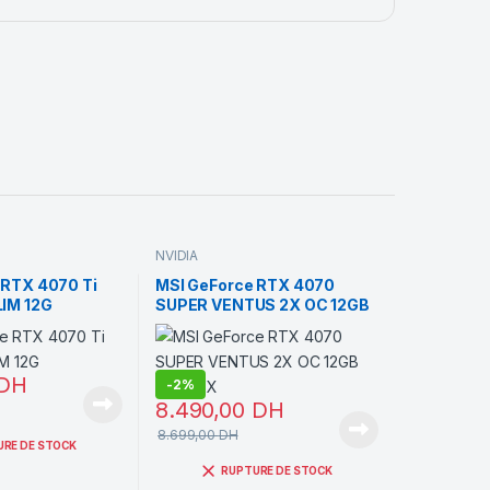
NVIDIA
 RTX 4070 Ti
MSI GeForce RTX 4070
IM 12G
SUPER VENTUS 2X OC 12GB
GDDR6X
DH
-
2%
8.490,00
DH
8.699,00
DH
URE DE STOCK
RUPTURE DE STOCK