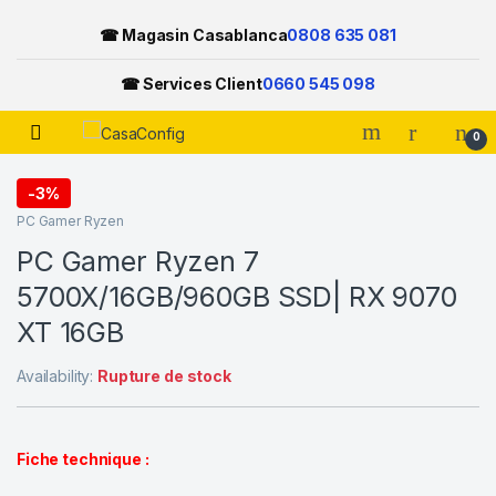
☎ Magasin Casablanca
0808 635 081
☎ Services Client
0660 545 098
Open
0
Skip to navigation
Skip to content
-
3%
PC Gamer Ryzen
PC Gamer Ryzen 7
5700X/16GB/960GB SSD| RX 9070
XT 16GB
Availability:
Rupture de stock
Fiche technique :