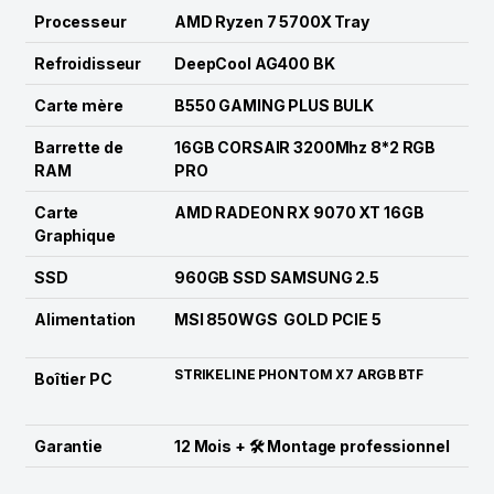
Processeur
AMD Ryzen 7 5700X Tray
Refroidisseur
DeepCool AG400 BK
Carte mère
B550 GAMING PLUS BULK
Barrette de
16GB CORSAIR 3200Mhz 8*2 RGB
RAM
PRO
Carte
AMD RADEON RX 9070 XT 16GB
Graphique
SSD
960GB SSD SAMSUNG 2.5
Alimentation
MSI 850WGS GOLD PCIE 5
STRIKELINE PHONTOM X7 ARGB BTF
Boîtier PC
Garantie
12 Mois + 🛠️ Montage professionnel