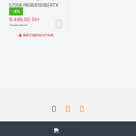
-
8%
9.499,00
DH
10.299,00
DH
❌
RUPTURE DE STOCK