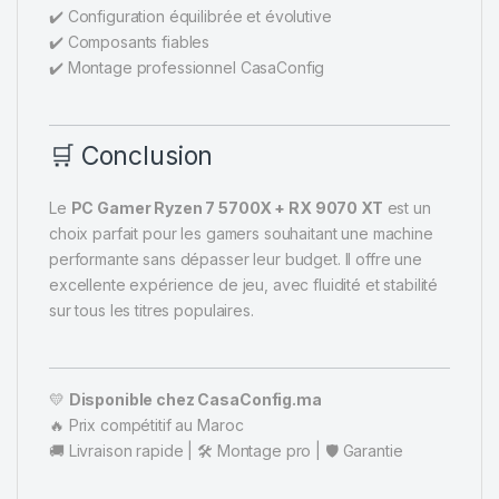
✔️ Configuration équilibrée et évolutive
✔️ Composants fiables
✔️ Montage professionnel CasaConfig
🛒 Conclusion
Le
PC Gamer Ryzen 7 5700X + RX 9070 XT
est un
choix parfait pour les gamers souhaitant une machine
performante sans dépasser leur budget. Il offre une
excellente expérience de jeu, avec fluidité et stabilité
sur tous les titres populaires.
💛
Disponible chez CasaConfig.ma
🔥 Prix compétitif au Maroc
🚚 Livraison rapide | 🛠️ Montage pro | 🛡️ Garantie