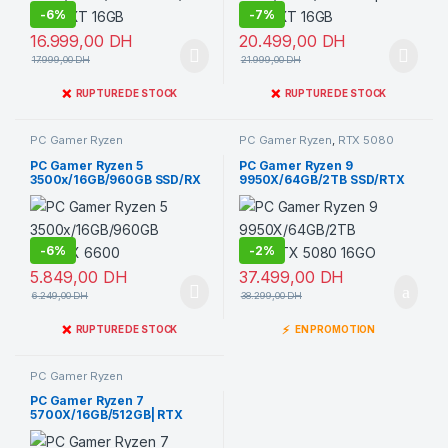
-
6%
-
7%
16.999,00
DH
20.499,00
DH
17.999,00
DH
21.999,00
DH
❌
❌
RUPTURE DE STOCK
RUPTURE DE STOCK
PC Gamer Ryzen
PC Gamer Ryzen
,
RTX 5080
16GB
PC Gamer Ryzen 5
PC Gamer Ryzen 9
3500x/16GB/960GB SSD/RX
9950X/64GB/2TB SSD/RTX
6600
5080 16GO
-
6%
-
2%
5.849,00
DH
37.499,00
DH
6.249,00
DH
38.299,00
DH
❌
⚡
RUPTURE DE STOCK
EN PROMOTION
PC Gamer Ryzen
PC Gamer Ryzen 7
5700X/16GB/512GB| RTX
5060