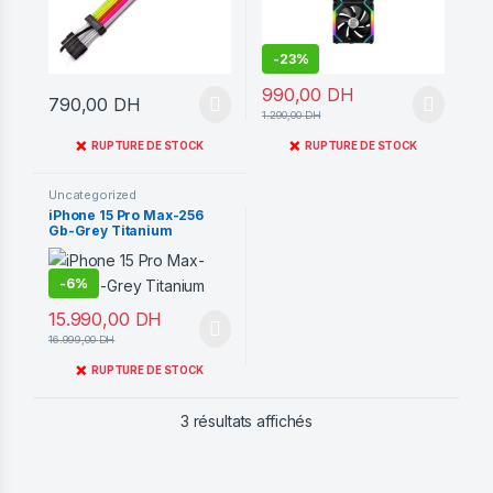
-
23%
990,00
DH
790,00
DH
1.290,00
DH
❌
❌
RUPTURE DE STOCK
RUPTURE DE STOCK
Uncategorized
iPhone 15 Pro Max-256
Gb-Grey Titanium
-
6%
15.990,00
DH
16.999,00
DH
❌
RUPTURE DE STOCK
Trié du plus récent au pl
3 résultats affichés