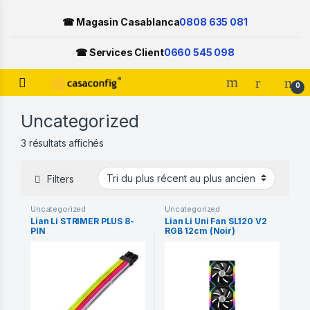
☎ Magasin Casablanca
0808 635 081
☎ Services Client
0660 545 098
Open
0
Skip to navigation
Skip to content
Uncategorized
Trié du plus récent au plus ancien
3 résultats affichés
Filters
Uncategorized
Uncategorized
Lian Li STRIMER PLUS 8-
Lian Li Uni Fan SL120 V2
PIN
RGB 12cm (Noir)