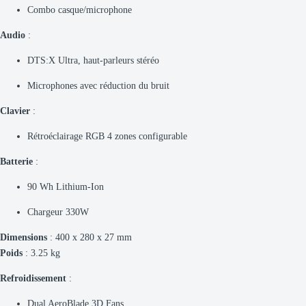
Combo casque/microphone
Audio
:
DTS:X Ultra, haut-parleurs stéréo
Microphones avec réduction du bruit
Clavier
:
Rétroéclairage RGB 4 zones configurable
Batterie
:
90 Wh Lithium-Ion
Chargeur 330W
Dimensions
: 400 x 280 x 27 mm
Poids
: 3.25 kg
Refroidissement
:
Dual AeroBlade 3D Fans