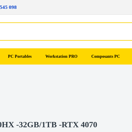
545 098
PC Portables
Workstation PRO
Composants PC
4900HX -32GB/1TB -RTX 4070