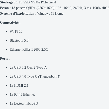
Stockage
: 1 To SSD NVMe PCIe Gen4
Écran
: 18 pouces QHD+ (2560×1600), IPS, 16:10, 240Hz, 3 ms, 100% sRG
Système d’Exploitation
: Windows 11 Home
Connectivité
:
Wi-Fi 6E
Bluetooth 5.3
Ethernet Killer E2600 2.5G
Ports
:
2x USB 3.2 Gen 2 Type-A
2x USB 4.0 Type-C (Thunderbolt 4)
1x HDMI 2.1
1x RJ-45 Ethernet
1x Lecteur microSD