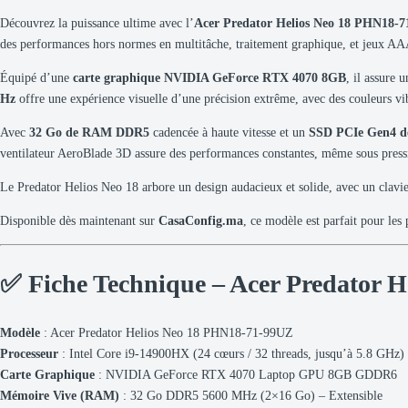
Découvrez la puissance ultime avec l’
Acer Predator Helios Neo 18 PHN18-
des performances hors normes en multitâche, traitement graphique, et jeux AA
Équipé d’une
carte graphique NVIDIA GeForce RTX 4070 8GB
, il assure
Hz
offre une expérience visuelle d’une précision extrême, avec des couleurs vibr
Avec
32 Go de RAM DDR5
cadencée à haute vitesse et un
SSD PCIe Gen4 d
ventilateur AeroBlade 3D assure des performances constantes, même sous press
Le Predator Helios Neo 18 arbore un design audacieux et solide, avec un cla
Disponible dès maintenant sur
CasaConfig.ma
, ce modèle est parfait pour le
✅ Fiche Technique – Acer Predator 
Modèle
: Acer Predator Helios Neo 18 PHN18-71-99UZ
Processeur
: Intel Core i9-14900HX (24 cœurs / 32 threads, jusqu’à 5.8 GHz)
Carte Graphique
: NVIDIA GeForce RTX 4070 Laptop GPU 8GB GDDR6
Mémoire Vive (RAM)
: 32 Go DDR5 5600 MHz (2×16 Go) – Extensible