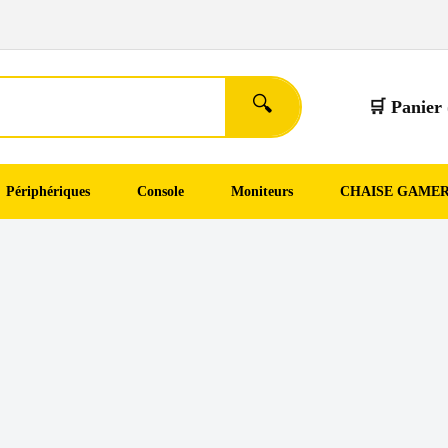
🔍
🛒 Panier 
Périphériques
Console
Moniteurs
CHAISE GAME