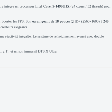
tre intègre un processeur
Intel Core i9-14900HX
(24 cœurs / 32 threads) pour
ur booster les FPS. Son
écran géant de 18 pouces
QHD+ (2560×1600) à
240
 créateurs exigeants.
’une réactivité inégalée. Le système de refroidissement avancé avec double
I 2.1), et un son immersif DTS:X Ultra.