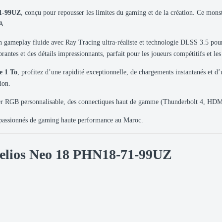
71-99UZ
, conçu pour repousser les limites du gaming et de la création. Ce mons
A.
 un gameplay fluide avec Ray Tracing ultra-réaliste et technologie DLSS 3.5 po
antes et des détails impressionnants, parfait pour les joueurs compétitifs et les
e 1 To
, profitez d’une rapidité exceptionnelle, de chargements instantanés et d
ion.
vier RGB personnalisable, des connectiques haut de gamme (Thunderbolt 4, HDM
s passionnés de gaming haute performance au Maroc.
Helios Neo 18 PHN18-71-99UZ