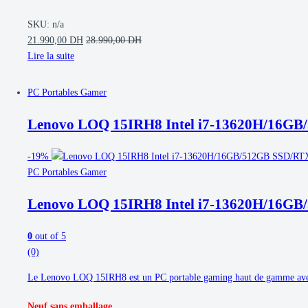
SKU: n/a
21.990,00
DH
28.990,00
DH
Lire la suite
PC Portables Gamer
Lenovo LOQ 15IRH8 Intel i7-13620H/16G
-
19%
PC Portables Gamer
Lenovo LOQ 15IRH8 Intel i7-13620H/16G
0
out of 5
(0)
Le Lenovo LOQ 15IRH8 est un PC portable gaming haut de gamme ave
Neuf sans emballage