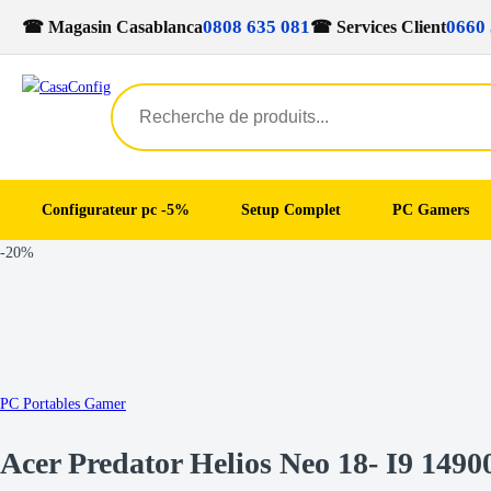
0808 635 081
0660 
☎ Magasin Casablanca
☎ Services Client
Configurateur pc -5%
Setup Complet
PC Gamers
Skip
Skip
-
20%
to
to
navigation
content
PC Portables Gamer
Acer Predator Helios Neo 18- I9 1