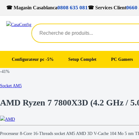
0808 635 081
0660 
☎ Magasin Casablanca
☎ Services Client
Configurateur pc -5%
Setup Complet
PC Gamers
Skip
Skip
-
41%
to
to
navigation
content
Socket AM5
AMD Ryzen 7 7800X3D (4.2 GHz / 5.
Processeur 8-Core 16-Threads socket AM5 AMD 3D V-Cache 104 Mo 5 nm TDP 