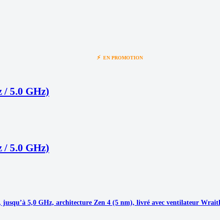
⚡
EN PROMOTION
 / 5.0 GHz)
 / 5.0 GHz)
jusqu’à 5,0 GHz, architecture Zen 4 (5 nm), livré avec ventilateur Wrait