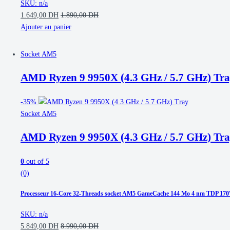
SKU: n/a
1.649,00
DH
1.890,00
DH
Ajouter au panier
Socket AM5
AMD Ryzen 9 9950X (4.3 GHz / 5.7 GHz) Tr
-
35%
Socket AM5
AMD Ryzen 9 9950X (4.3 GHz / 5.7 GHz) Tr
0
out of 5
(0)
Processeur 16-Core 32-Threads socket AM5 GameCache 144 Mo 4 nm TDP 1
SKU: n/a
5.849,00
DH
8.990,00
DH