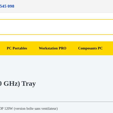
545 098
PC Portables
Workstation PRO
Composants PC
0 GHz) Tray
120W (version boîte sans ventilateur)