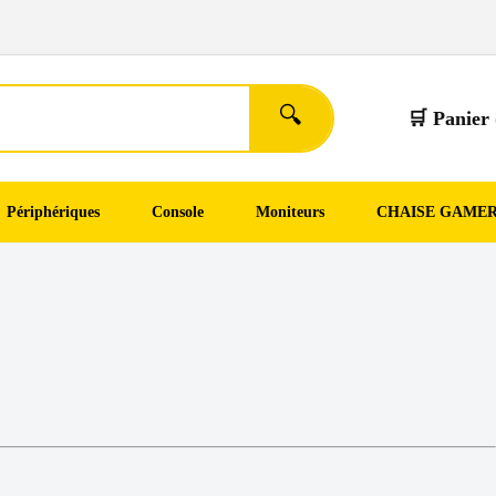
🔍
🛒 Panier 
Périphériques
Console
Moniteurs
CHAISE GAME