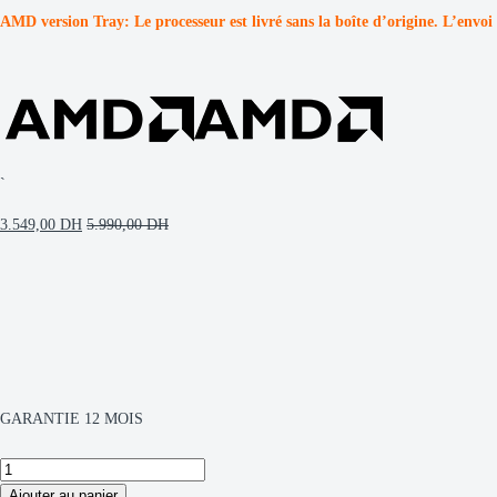
AMD version Tray: Le processeur est livré sans la boîte d’origine. L’envoi 
`
3.549,00
DH
5.990,00
DH
GARANTIE 12 MOIS
AMD
Ryzen
Ajouter au panier