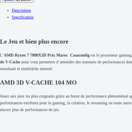
7
Description
7800X3D
Specification
(4.2
GHz
/
5.0
Le Jeu et bien plus encore
GHz)
Tray
L’
AMD Ryzen 7 7800X3D Prix Maroc Casaconfig
est le processeur gaming
quantity
de V-Cache
pour vous permettre d’atteindre des sommets de performances dans 
simultané et multitâche intensif.
AMD 3D V-CACHE 104 MO
Jouez aux jeux les plus exigeants grâce au boost de performance phénoménal 
performances extrêmes pour le gaming, la création, le streaming ou toute autre
encore plus de performances de jeu.