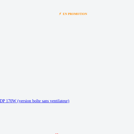
⚡
EN PROMOTION
 170W (version boîte sans ventilateur)