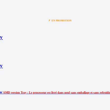
⚡
EN PROMOTION
ay
ay
70W
AMD version Tray : Le processeur est livré dans neuf sans emballage et sans refroidi