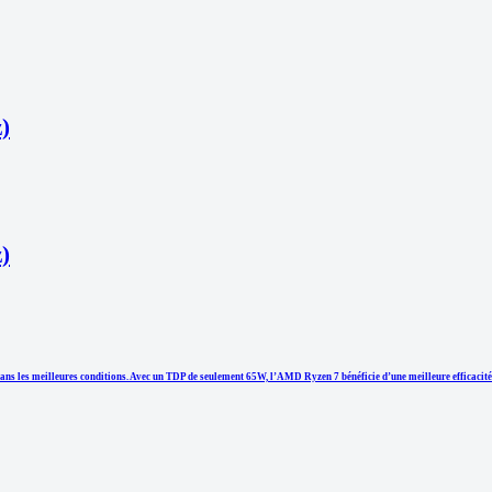
)
)
ns les meilleures conditions. Avec un TDP de seulement 65W, l’AMD Ryzen 7 bénéficie d’une meilleure efficacit