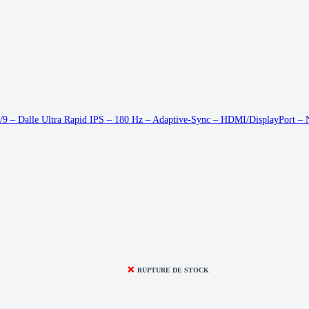
16/9 – Dalle Ultra Rapid IPS – 180 Hz – Adaptive-Sync – HDMI/DisplayPort – 
❌
RUPTURE DE STOCK