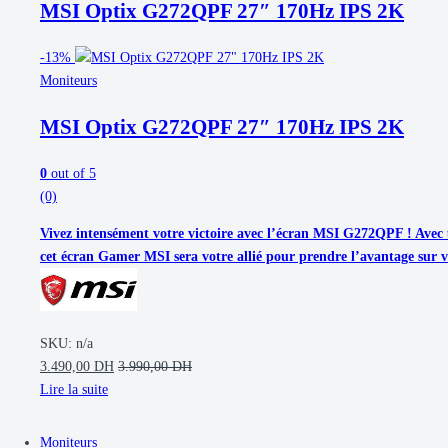
MSI Optix G272QPF 27″ 170Hz IPS 2K
-
13%
Moniteurs
MSI Optix G272QPF 27″ 170Hz IPS 2K
0
out of 5
(0)
Vivez intensément votre victoire avec l’écran MSI G272QPF ! Avec 
cet écran Gamer MSI sera votre allié pour prendre l’avantage sur v
SKU: n/a
3.490,00
DH
3.990,00
DH
Lire la suite
Moniteurs