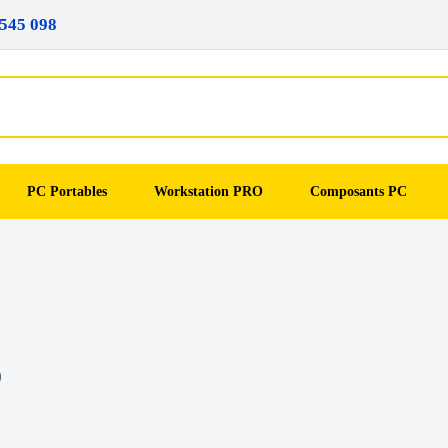
545 098
PC Portables
Workstation PRO
Composants PC
D