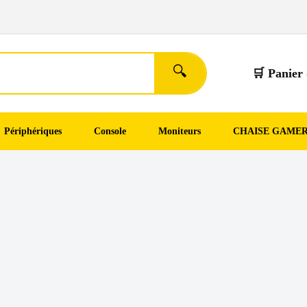
🔍
🛒 Panier 
Périphériques
Console
Moniteurs
CHAISE GAME