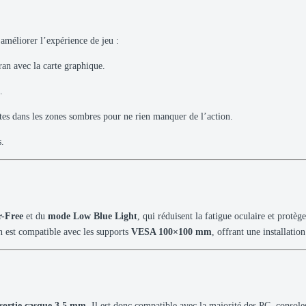
améliorer l’expérience de jeu :
ran avec la carte graphique.
.
stes dans les zones sombres pour ne rien manquer de l’action.
s.
r-Free
et du
mode Low Blue Light
, qui réduisent la fatigue oculaire et protè
ran est compatible avec les supports
VESA 100×100 mm
, offrant une installatio
 sortie casque 3,5 mm
. Il est donc compatible avec la majorité des PC, consol