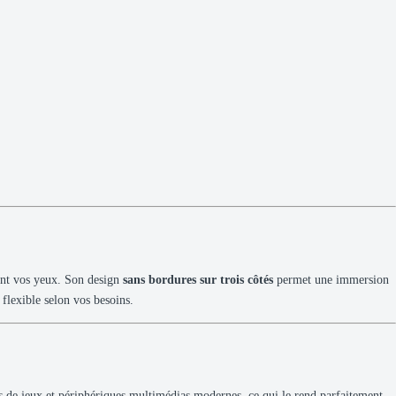
gent vos yeux. Son design
sans bordures sur trois côtés
permet une immersion
n flexible selon vos besoins.
es de jeux et périphériques multimédias modernes, ce qui le rend parfaitement