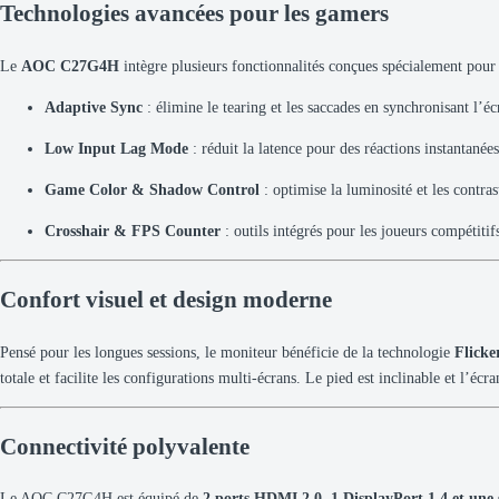
Technologies avancées pour les gamers
Le
AOC C27G4H
intègre plusieurs fonctionnalités conçues spécialement pour 
Adaptive Sync
: élimine le tearing et les saccades en synchronisant l’éc
Low Input Lag Mode
: réduit la latence pour des réactions instantanées
Game Color & Shadow Control
: optimise la luminosité et les contra
Crosshair & FPS Counter
: outils intégrés pour les joueurs compétitif
Confort visuel et design moderne
Pensé pour les longues sessions, le moniteur bénéficie de la technologie
Flicke
totale et facilite les configurations multi-écrans. Le pied est inclinable et l’éc
Connectivité polyvalente
Le AOC C27G4H est équipé de
2 ports HDMI 2.0, 1 DisplayPort 1.4 et une