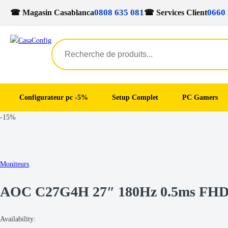
0808 635 081
0660 
☎ Magasin Casablanca
☎ Services Client
Configurateur pc -5%
Setup Complet
PC Gamers
Skip
Skip
-
15%
to
to
navigation
content
Moniteurs
AOC C27G4H 27″ 180Hz 0.5ms FH
Availability: