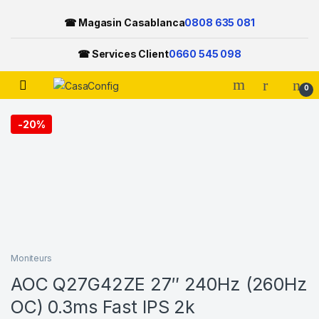
☎ Magasin Casablanca
0808 635 081
☎ Services Client
0660 545 098
Open
0
Skip to navigation
Skip to content
-
20%
Moniteurs
AOC Q27G42ZE 27″ 240Hz (260Hz
OC) 0.3ms Fast IPS 2k