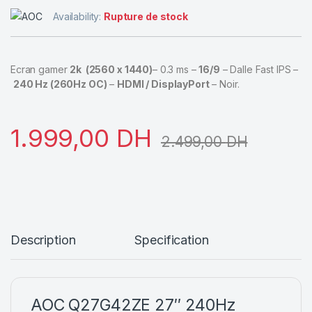
Availability:
Rupture de stock
Ecran gamer
2k (2560 x 1440)
– 0.3 ms –
16/9
– Dalle Fast IPS –
240 Hz (260Hz OC)
–
HDMI / DisplayPort
– Noir.
1.999,00
DH
2.499,00
DH
Description
Specification
AOC Q27G42ZE 27″ 240Hz