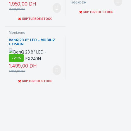
1.950,00
DH
1.999,00
DH
2.500,00
DH
❌
RUPTURE DE STOCK
❌
RUPTURE DE STOCK
Moniteurs
BenQ 23.8″ LED – MOBIUZ
EX240N
-
21%
1.499,00
DH
1.899,00
DH
❌
RUPTURE DE STOCK