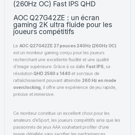
(260Hz OC) Fast IPS QHD
AOC Q27G42ZE : un écran
gaming 2K ultra fluide pour les
joueurs compétitifs
Le
AOC Q27G42ZE 27 pouces 240Hz (260Hz OC)
est un moniteur gaming conçu pour les joueurs
recherchant une excellente fluidité et une qualité
d’image supérieure. Grâce à sa dalle
Fast IPS
, sa
résolution
QHD 2560 x 1440
et son taux de
rafraîchissement pouvant atteindre
260 Hz en mode
overclocking
, il offre une expérience de jeu rapide,
précise et immersive.
Ce moniteur constitue un excellent choix pour les
amateurs d’eSport, les joueurs compétitifs ainsi que les
passionnés de jeux AAA souhaitant profiter d’une
image détaillée sans sacrifier les performances.