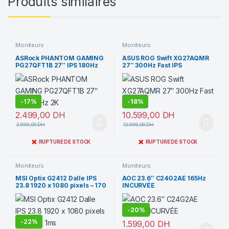
Produits similaires
Moniteurs
Moniteurs
ASRock PHANTOM GAMING
ASUS ROG Swift XG27AQMR
PG27QFT1B 27″ IPS 180Hz
27″ 300Hz Fast IPS
2K
-
17%
-
18%
2.499,00
DH
10.599,00
DH
2.999,00
DH
12.999,00
DH
❌
❌
RUPTURE DE STOCK
RUPTURE DE STOCK
Moniteurs
Moniteurs
MSI Optix G2412 Dalle IPS
AOC 23.6″ C24G2AE 165Hz
23.8 1920 x 1080 pixels – 170
INCURVÉE
Hz 1ms
-
20%
-
22%
1.599,00
DH