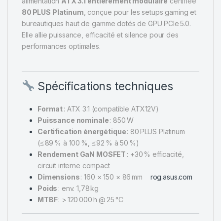
alimentation
ATX 3.1 entièrement modulaire
certifiée
80 PLUS Platinum
, conçue pour les setups gaming et
bureautiques haut de gamme dotés de GPU PCIe 5.0.
Elle allie puissance, efficacité et silence pour des
performances optimales.
Spécifications techniques
Format
: ATX 3.1 (compatible ATX12V)
Puissance nominale
: 850 W
Certification énergétique
: 80 PLUS Platinum
(≤ 89 % à 100 %, ≤ 92 % à 50 %)
Rendement GaN MOSFET
: +30 % efficacité,
circuit interne compact
Dimensions
: 160 × 150 × 86 mm
rog.asus.com
Poids
: env. 1,78 kg
MTBF
: > 120 000 h @ 25 °C