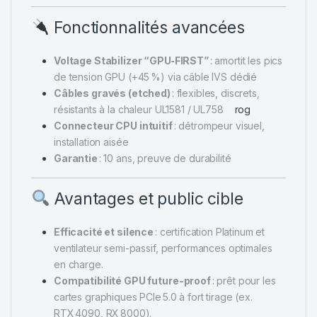
Fonctionnalités avancées
Voltage Stabilizer “GPU‑FIRST”
: amortit les pics
de tension GPU (+45 %) via câble IVS dédié
Câbles gravés (etched)
: flexibles, discrets,
résistants à la chaleur UL1581 / UL758
rog
Connecteur CPU intuitif
: détrompeur visuel,
installation aisée
Garantie
: 10 ans, preuve de durabilité
Avantages et public cible
Efficacité et silence
: certification Platinum et
ventilateur semi-passif, performances optimales
en charge.
Compatibilité GPU future-proof
: prêt pour les
cartes graphiques PCIe 5.0 à fort tirage (ex.
RTX 4090, RX 8000).