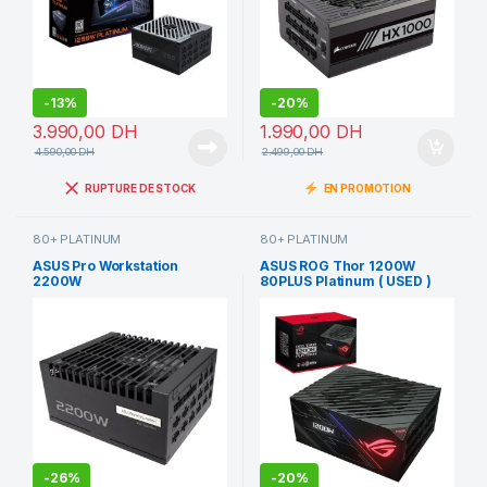
-
13%
-
20%
3.990,00
DH
1.990,00
DH
4.590,00
DH
2.499,00
DH
RUPTURE DE STOCK
EN PROMOTION
80+ PLATINUM
80+ PLATINUM
ASUS Pro Workstation
ASUS ROG Thor 1200W
2200W
80PLUS Platinum ( USED )
-
26%
-
20%