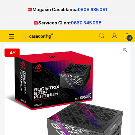
Magasin Casablanca
0808 635 081
Services Client
0660 545 098
Open
0
Skip to navigation
Skip to content
-
4%