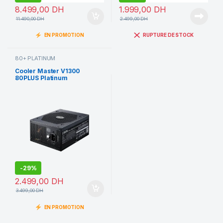
8.499,00
DH
1.999,00
DH
11.490,00
DH
2.499,00
DH
EN PROMOTION
RUPTURE DE STOCK
80+ PLATINUM
Cooler Master V1300
80PLUS Platinum
-
29%
2.499,00
DH
3.499,00
DH
EN PROMOTION