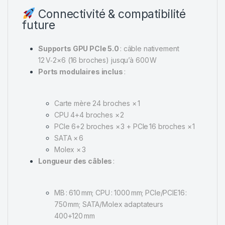
Connectivité & compatibilité
future
Supports GPU PCIe 5.0
: câble nativement
12 V‑2×6 (16 broches) jusqu’à 600 W
Ports modulaires inclus
:
Carte mère 24 broches × 1
CPU 4+4 broches × 2
PCIe 6+2 broches × 3 + PCIe 16 broches × 1
SATA × 6
Molex × 3
Longueur des câbles
:
MB : 610 mm; CPU : 1000 mm; PCIe/PCIE16 :
750 mm; SATA/Molex adaptateurs
400+120 mm