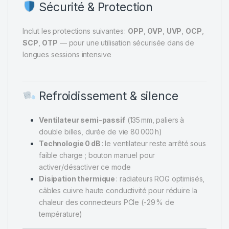
Sécurité & Protection
Inclut les protections suivantes :
OPP
,
OVP
,
UVP
,
OCP
,
SCP
,
OTP
— pour une utilisation sécurisée dans de
longues sessions intensive
Refroidissement & silence
Ventilateur semi-passif
(135 mm, paliers à
double billes, durée de vie 80 000 h)
Technologie 0 dB
: le ventilateur reste arrêté sous
faible charge ; bouton manuel pour
activer/désactiver ce mode
Disipation thermique
: radiateurs ROG optimisés,
câbles cuivre haute conductivité pour réduire la
chaleur des connecteurs PCIe (-29 % de
température)