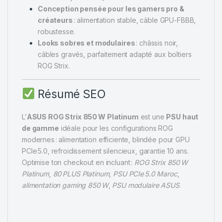
Conception pensée pour les gamers pro &
créateurs
: alimentation stable, câble GPU-FBBB,
robustesse.
Looks sobres et modulaires
: châssis noir,
câbles gravés, parfaitement adapté aux boîtiers
ROG Strix.
Résumé SEO
L’
ASUS ROG Strix 850 W Platinum
est une
PSU haut
de gamme
idéale pour les configurations ROG
modernes : alimentation efficiente, blindée pour GPU
PCIe 5.0, refroidissement silencieux, garantie 10 ans.
Optimise ton checkout en incluant :
ROG Strix 850 W
Platinum
,
80 PLUS Platinum
,
PSU PCIe 5.0 Maroc
,
alimentation gaming 850 W
,
PSU modulaire ASUS
.