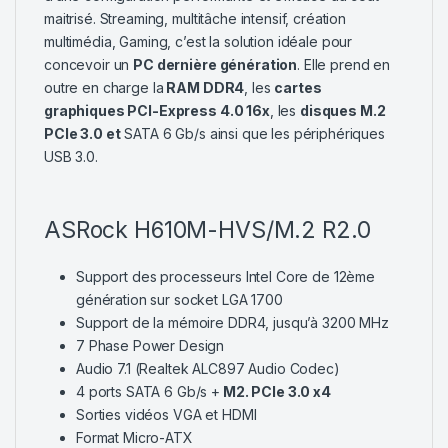
maitrisé. Streaming, multitâche intensif, création
multimédia, Gaming, c’est la solution idéale pour
concevoir un
PC dernière génération
. Elle prend en
outre en charge la
RAM DDR4
, les
cartes
graphiques PCI-Express 4.0 16x
, les
disques M.2
PCIe 3.0 et
SATA 6 Gb/s ainsi que les périphériques
USB 3.0.
ASRock H610M-HVS/M.2 R2.0
Support des processeurs Intel Core de 12ème
génération sur socket LGA 1700
Support de la mémoire DDR4, jusqu’à 3200 MHz
7 Phase Power Design
Audio 7.1 (Realtek ALC897 Audio Codec)
4 ports SATA 6 Gb/s +
M2. PCIe 3.0 x4
Sorties vidéos VGA et HDMI
Format Micro-ATX