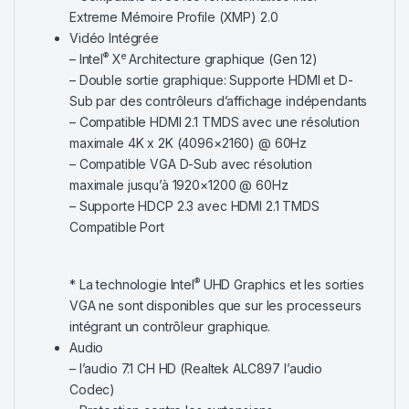
Extreme Mémoire Profile (XMP) 2.0
Vidéo Intégrée
®
e
– Intel
X
Architecture graphique (Gen 12)
– Double sortie graphique: Supporte HDMI et D-
Sub par des contrôleurs d’affichage indépendants
– Compatible HDMI 2.1 TMDS avec une résolution
maximale 4K x 2K (4096×2160) @ 60Hz
– Compatible VGA D-Sub avec résolution
maximale jusqu’à 1920×1200 @ 60Hz
– Supporte HDCP 2.3 avec HDMI 2.1 TMDS
Compatible Port
®
* La technologie Intel
UHD Graphics et les sorties
VGA ne sont disponibles que sur les processeurs
intégrant un contrôleur graphique.
Audio
– l’audio 7.1 CH HD (Realtek ALC897 l’audio
Codec)