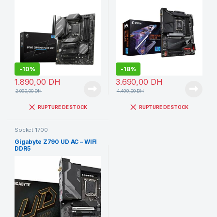
-
10%
-
18%
1.890,00
DH
3.690,00
DH
2.090,00
DH
4.499,00
DH
RUPTURE DE STOCK
RUPTURE DE STOCK
Socket 1700
Gigabyte Z790 UD AC – WIFI
DDR5