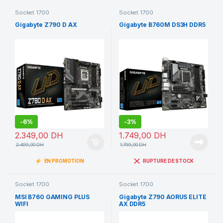
Socket 1700
Socket 1700
Gigabyte Z790 D AX
Gigabyte B760M DS3H DDR5
-
6%
-
3%
2.349,00
DH
1.749,00
DH
2.499,00
DH
1.799,00
DH
EN PROMOTION
RUPTURE DE STOCK
Socket 1700
Socket 1700
MSI B760 GAMING PLUS
Gigabyte Z790 AORUS ELITE
WIFI
AX DDR5