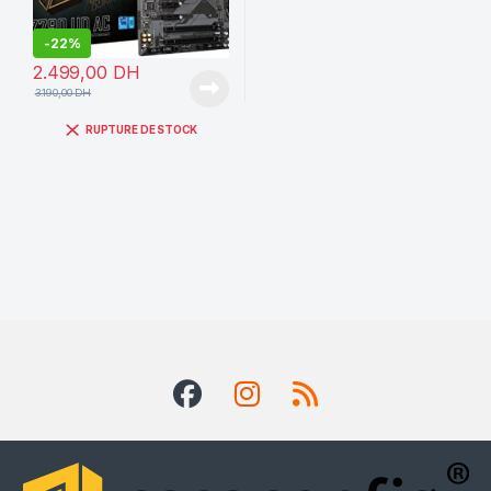
-
22%
2.499,00
DH
3.190,00
DH
RUPTURE DE STOCK