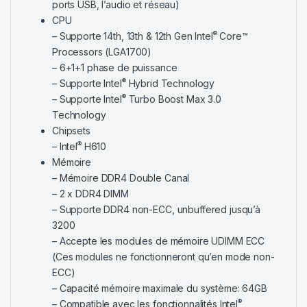
ports USB, l’audio et réseau)
CPU
®
– Supporte 14th, 13th & 12th Gen Intel
Core™
Processors (LGA1700)
– 6+1+1 phase de puissance
®
– Supporte Intel
Hybrid Technology
®
– Supporte Intel
Turbo Boost Max 3.0
Technology
Chipsets
®
– Intel
H610
Mémoire
– Mémoire DDR4 Double Canal
– 2 x DDR4 DIMM
– Supporte DDR4 non-ECC, unbuffered jusqu’à
3200
– Accepte les modules de mémoire UDIMM ECC
(Ces modules ne fonctionneront qu’en mode non-
ECC)
– Capacité mémoire maximale du système: 64GB
®
– Compatible avec les fonctionnalités Intel