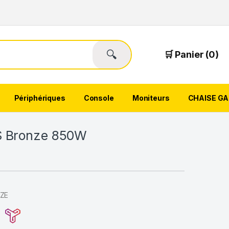
🔍
🛒 Panier (0)
Périphériques
Console
Moniteurs
CHAISE G
S Bronze 850W
NZE