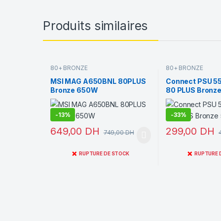
Produits similaires
80+ BRONZE
80+ BRONZE
MSI MAG A650BNL 80PLUS
Connect PSU 5
Bronze 650W
80 PLUS Bronz
-
13%
-
33%
649,00
DH
299,00
DH
749,00
DH
❌
❌
RUPTURE DE STOCK
RUPTURE 