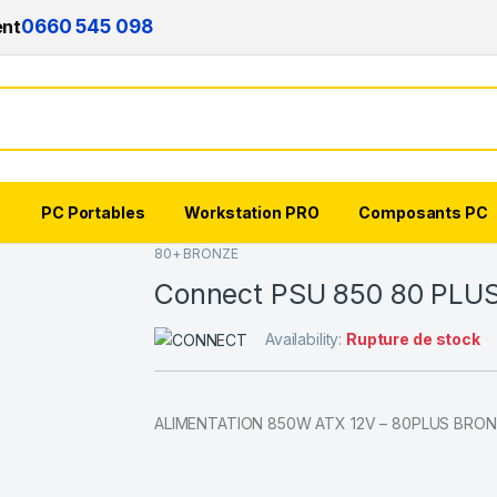
ent
0660 545 098
s
PC Portables
Workstation PRO
Composants PC
80+ BRONZE
Connect PSU 850 80 PLU
Availability:
Rupture de stock
ALIMENTATION 850W ATX 12V – 80PLUS BRO