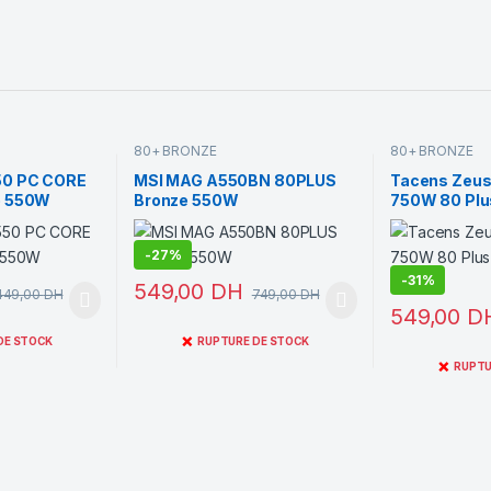
80+ BRONZE
80+ BRONZE
50 PC CORE
MSI MAG A550BN 80PLUS
Tacens Zeu
e 550W
Bronze 550W
750W 80 Plus
PFC
-
27%
-
31%
549,00
DH
449,00
DH
749,00
DH
549,00
D
❌
DE STOCK
RUPTURE DE STOCK
❌
RUPTU