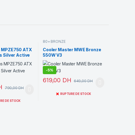
80+ BRONZE
s MPZE750 ATX
Cooler Master MWE Bronze
 Silver Active
550W V3
-
5%
619,00
DH
649,00
DH
H
790,00
DH
❌
RUPTURE DE STOCK
RE DE STOCK