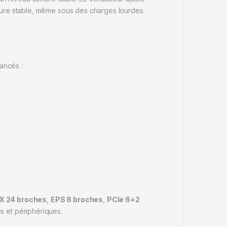
ture stable, même sous des charges lourdes.
vancés :
X 24 broches
,
EPS 8 broches
,
PCIe 6+2
es et périphériques.