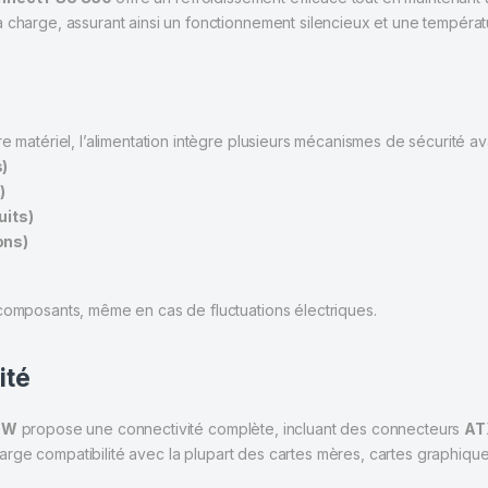
a charge, assurant ainsi un fonctionnement silencieux et une tempéra
e matériel, l’alimentation intègre plusieurs mécanismes de sécurité a
s)
)
uits)
ons)
 composants, même en cas de fluctuations électriques.
ité
0W
propose une connectivité complète, incluant des connecteurs
AT
 large compatibilité avec la plupart des cartes mères, cartes graphiqu