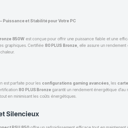
Puissance et Stabilité pour Votre PC
Bronze 850W
est conçue pour offrir une puissance fiable et une effic
rtes graphiques. Certifiée
80 PLUS Bronze
, elle assure un rendement 
chaleur.
on est parfaite pour les
configurations gaming avancées
, les
cart
tification
80 PLUS Bronze
garantit un rendement énergétique d’au m
out en minimisant les coûts énergétiques.
et Silencieux
nnect PSU 850
offre un refroidissement efficace tout en maintenant u