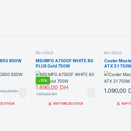
80+ GOLD
80+ GOLD
850 850W
MSI MPG A750GF WHITE 80
Cooler Maste
PLUS Gold 750W
ATX 3.1 750
-
11%
1.690,00
DH
1.090,00
1.100,00
DH
1.899,00
DH
DE STOCK
RUPTURE DE STOCK
RUPT