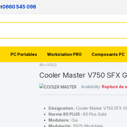
nt
0660 545 098
s
PC Portables
Workstation PRO
Composants PC
80+ GOLD
Cooler Master V750 SFX G
Availability:
Rupture de 
Désignation :
Cooler Master V750 SFX G
Norme 80 PLUS :
80 Plus Gold
Modulaire :
Oui
Modularité :
100% Modulaire