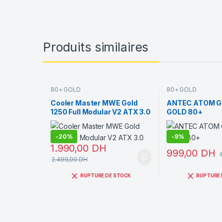
Produits similaires
80+ GOLD
80+ GOLD
Cooler Master MWE Gold
ANTEC ATOM G
1250 Full Modular V2 ATX 3.0
GOLD 80+
-
20%
-
9%
1.990,00
DH
999,00
DH
2.499,00
DH
RUPTURE DE STOCK
RUPTURE 