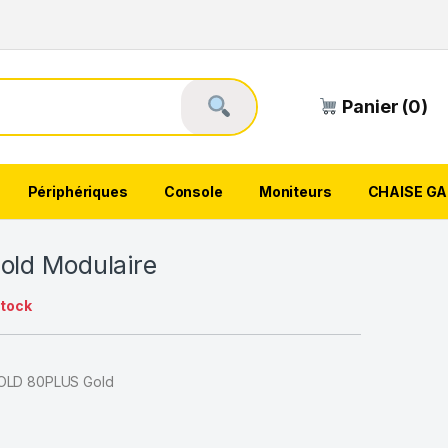
Panier (0)
Périphériques
Console
Moniteurs
CHAISE G
old Modulaire
stock
OLD 80PLUS Gold