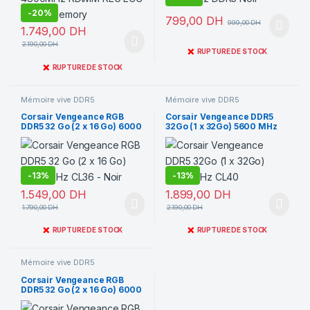
-
20%
799,00
DH
999,00
DH
1.749,00
DH
2.190,00
DH
❌
RUPTURE DE STOCK
❌
RUPTURE DE STOCK
Mémoire vive DDR5
Mémoire vive DDR5
Corsair Vengeance RGB
Corsair Vengeance DDR5
DDR5 32 Go (2 x 16 Go) 6000
32Go (1 x 32Go) 5600 MHz
MHz CL36 – Noir
CL40
-
13%
-
13%
1.549,00
DH
1.899,00
DH
1.790,00
DH
2.190,00
DH
❌
❌
RUPTURE DE STOCK
RUPTURE DE STOCK
Mémoire vive DDR5
Corsair Vengeance RGB
DDR5 32 Go (2 x 16 Go) 6000
MHz CL36