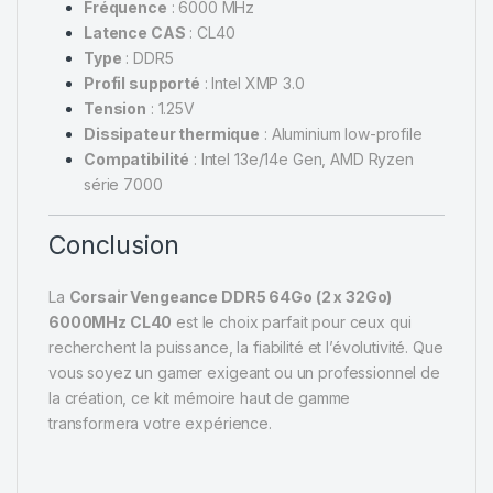
Fréquence
: 6000 MHz
Latence CAS
: CL40
Type
: DDR5
Profil supporté
: Intel XMP 3.0
Tension
: 1.25V
Dissipateur thermique
: Aluminium low-profile
Compatibilité
: Intel 13e/14e Gen, AMD Ryzen
série 7000
Conclusion
La
Corsair Vengeance DDR5 64Go (2 x 32Go)
6000MHz CL40
est le choix parfait pour ceux qui
recherchent la puissance, la fiabilité et l’évolutivité. Que
vous soyez un gamer exigeant ou un professionnel de
la création, ce kit mémoire haut de gamme
transformera votre expérience.