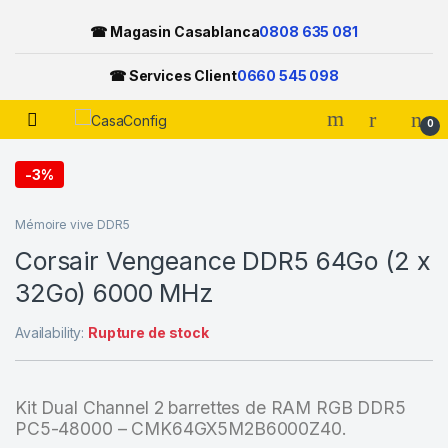
☎ Magasin Casablanca
0808 635 081
☎ Services Client
0660 545 098
Open
0
Skip to navigation
Skip to content
-
3%
Mémoire vive DDR5
Corsair Vengeance DDR5 64Go (2 x
32Go) 6000 MHz
Availability:
Rupture de stock
Kit Dual Channel 2 barrettes de RAM RGB DDR5
PC5-48000 – CMK64GX5M2B6000Z40.