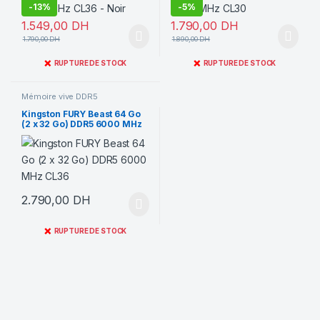
-
13%
-
5%
1.549,00
DH
1.790,00
DH
1.790,00
DH
1.890,00
DH
❌
❌
RUPTURE DE STOCK
RUPTURE DE STOCK
Mémoire vive DDR5
Kingston FURY Beast 64 Go
(2 x 32 Go) DDR5 6000 MHz
CL36
2.790,00
DH
❌
RUPTURE DE STOCK