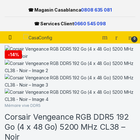
☎ Magasin Casablanca
0808 635 081
☎ Services Client
0660 545 098
Open
0
Skip to navigation
Skip to content
-
14%
Mémoire vive DDR5
Corsair Vengeance RGB DDR5 192
Go (4 x 48 Go) 5200 MHz CL38 –
Noir