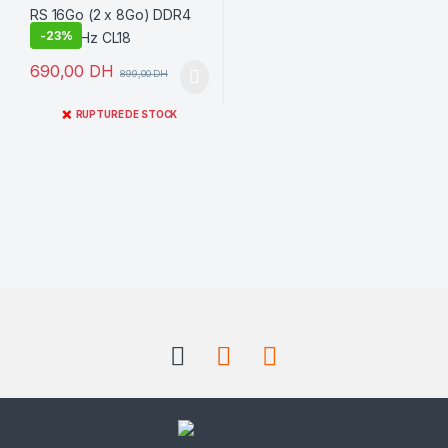
-
23%
690,00
DH
899,00
DH
❌
RUPTURE DE STOCK