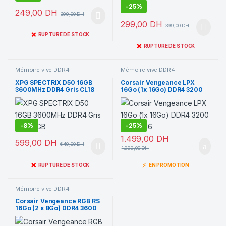
-
25%
249,00
DH
399,00
DH
299,00
DH
399,00
DH
❌
RUPTURE DE STOCK
❌
RUPTURE DE STOCK
Mémoire vive DDR4
Mémoire vive DDR4
XPG SPECTRIX D50 16GB
Corsair Vengeance LPX
3600MHz DDR4 Gris CL18
16Go (1x 16Go) DDR4 3200
RGB
MHz CL16
-
8%
-
25%
1.499,00
DH
599,00
DH
649,00
DH
1.999,00
DH
❌
⚡
RUPTURE DE STOCK
EN PROMOTION
Mémoire vive DDR4
Corsair Vengeance RGB RS
16Go (2 x 8Go) DDR4 3600
MHz CL18