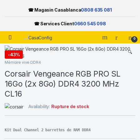
☎ Magasin Casablanca
0808 635 081
☎ Services Client
0660 545 098
Open
0
Skip to navigation
Skip to content
🔍
-
43%
Mémoire vive DDR4
Corsair Vengeance RGB PRO SL
16Go (2x 8Go) DDR4 3200 MHz
CL16
Availability:
Rupture de stock
Kit Dual Channel 2 barrettes de RAM DDR4