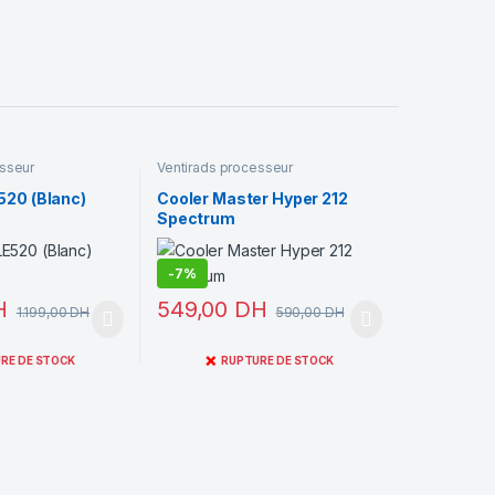
esseur
Ventirads processeur
520 (Blanc)
Cooler Master Hyper 212
Spectrum
-
7%
H
549,00
DH
1.199,00
DH
590,00
DH
❌
RE DE STOCK
RUPTURE DE STOCK