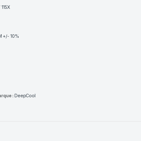
/ 115X
M +/- 10%
rque :
DeepCool