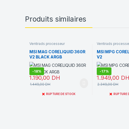
Produits similaires
Ventirads processeur
Ventirads processe
MSI MAG CORELIQUID 360R
MSI MPG COREL
V2 BLACK ARGB
V2
-
18%
-
17%
1.190,00
DH
1.949,00
D
1.449,00
DH
2.349,00
DH
❌
❌
RUPTURE DE STOCK
RUPTURE 