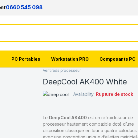
ent
0660 545 098
s
PC Portables
Workstation PRO
Composants PC
Ventirads processeur
DeepCool AK400 White
Availability:
Rupture de stock
Le
DeepCool AK400
est un refroidisseur de
processeur hautement compatible doté d’une
disposition classique en tour à quatre caloducs
avec une conception unique d’ailettes matriciel