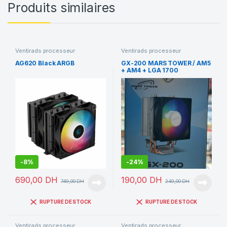
Produits similaires
Ventirads processeur
Ventirads processeur
AG620 Black ARGB
GX-200 MARS TOWER / AM5
+ AM4 + LGA 1700
-
8%
-
24%
690,00
DH
190,00
DH
749,00
DH
249,00
DH
RUPTURE DE STOCK
RUPTURE DE STOCK
Ventirads processeur
Ventirads processeur