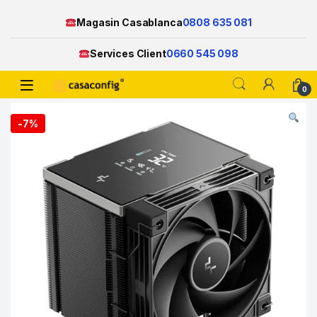
Magasin Casablanca
0808 635 081
Services Client
0660 545 098
Open
0
Skip to navigation
Skip to content
-
7%