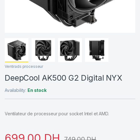
Ventirads processeur
DeepCool AK500 G2 Digital NYX
Availability:
En stock
Ventilateur de processeur pour socket Intel et AMD.
699,00
DH
749,00
DH