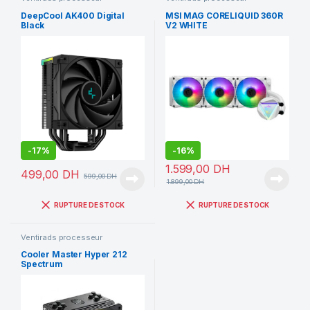
DeepCool AK400 Digital
MSI MAG CORELIQUID 360R
Black
V2 WHITE
-
17%
-
16%
1.599,00
DH
499,00
DH
599,00
DH
1.899,00
DH
RUPTURE DE STOCK
RUPTURE DE STOCK
Ventirads processeur
Cooler Master Hyper 212
Spectrum