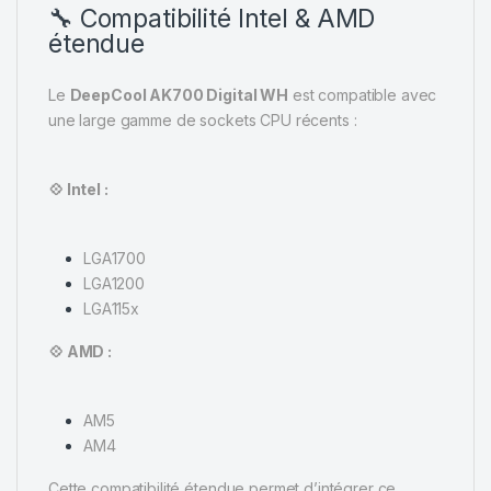
🔧 Compatibilité Intel & AMD
étendue
Le
DeepCool AK700 Digital WH
est compatible avec
une large gamme de sockets CPU récents :
💠 Intel :
LGA1700
LGA1200
LGA115x
💠 AMD :
AM5
AM4
Cette compatibilité étendue permet d’intégrer ce