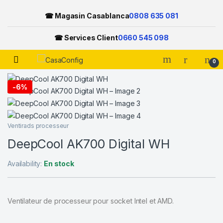
☎ Magasin Casablanca
0808 635 081
☎ Services Client
0660 545 098
Open
0
Skip to navigation
Skip to content
-
6%
Ventirads processeur
DeepCool AK700 Digital WH
Availability:
En stock
Ventilateur de processeur pour socket Intel et AMD.