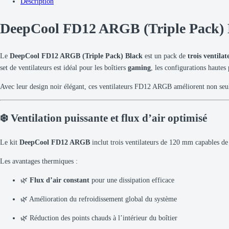
Description
(Triple
Pack)
DeepCool FD12 ARGB (Triple Pack) 
Black
quantity
Le
DeepCool FD12 ARGB (Triple Pack) Black
est un pack de
trois ventil
set de ventilateurs est idéal pour les boîtiers
gaming
, les configurations haute
Avec leur design noir élégant, ces ventilateurs FD12 ARGB améliorent non seulem
❄️ Ventilation puissante et flux d’air optimisé
Le kit
DeepCool FD12 ARGB
inclut trois ventilateurs de 120 mm capables d
Les avantages thermiques :
🌿
Flux d’air constant
pour une dissipation efficace
🌿 Amélioration du refroidissement global du système
🌿 Réduction des points chauds à l’intérieur du boîtier