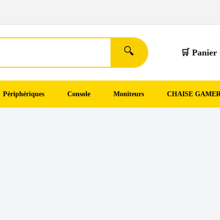
🔍
🛒 Panier 
Périphériques
Console
Moniteurs
CHAISE GAME