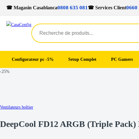
0808 635 081
0660 
☎ Magasin Casablanca
☎ Services Client
Configurateur pc -5%
Setup Complet
PC Gamers
Skip
Skip
-
25%
to
to
navigation
content
Ventilateurs boîtier
DeepCool FD12 ARGB (Triple Pack) 