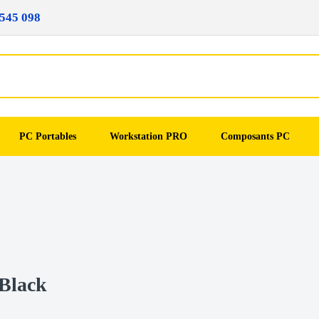
545 098
PC Portables
Workstation PRO
Composants PC
Black